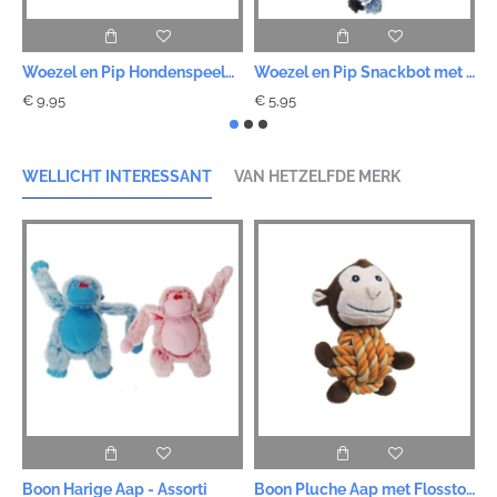
Woezel en Pip Hondenspeelgoed - Woezel Flostouw 35cm
Woezel en Pip Snackbot met Touw - Groen 20cm
€ 9,95
€ 5,95
€
WELLICHT INTERESSANT
VAN HETZELFDE MERK
Boon Harige Aap - Assorti
Boon Pluche Aap met Flosstouw Buik
B