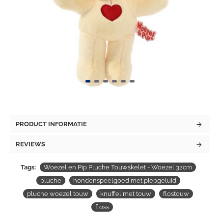
PRODUCT INFORMATIE
REVIEWS
Tags:
Woezel en Pip Pluche Touwskelet - Woezel 32cm
pluche
hondenspeelgoed met piepgeluid
pluche woezel touw
knuffel met touw
flostouw
floss