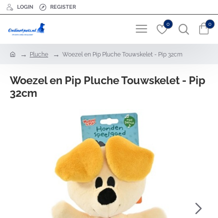
LOGIN
REGISTER
0
0
h
Pluche
Woezel en Pip Pluche Touwskelet - Pip 32cm
o
m
Woezel en Pip Pluche Touwskelet - Pip
e
32cm