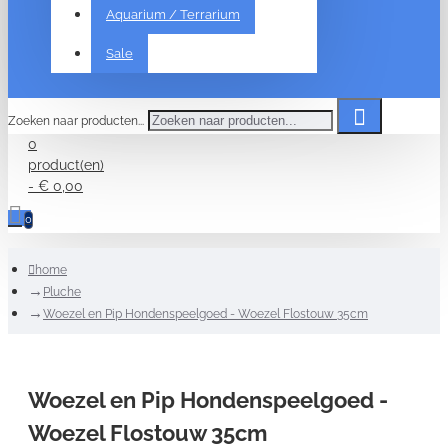
Aquarium / Terrarium
Sale
Zoeken naar producten...
0
product(en)
- € 0,00
0
home
Pluche
Woezel en Pip Hondenspeelgoed - Woezel Flostouw 35cm
Woezel en Pip Hondenspeelgoed -
Woezel Flostouw 35cm