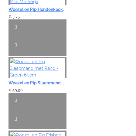
Woezel en Pip Hondenkoekjes - Kluifjes Mini Mix Vega
€ 3,75
Woezel en Pip Slaapmand met Rand - Groen 60cm
€ 59,96