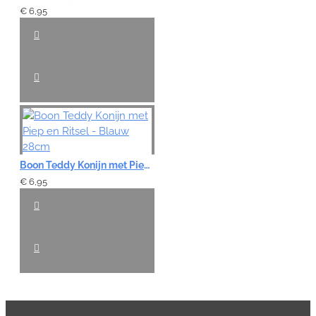
€ 6,95
Boon Teddy Konijn met Piep en Ritsel - Blauw 28cm
€ 6,95