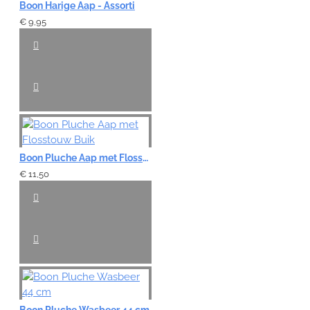
Boon Harige Aap - Assorti
€ 9,95
Boon Pluche Aap met Flosstouw Buik
€ 11,50
Boon Pluche Wasbeer 44 cm