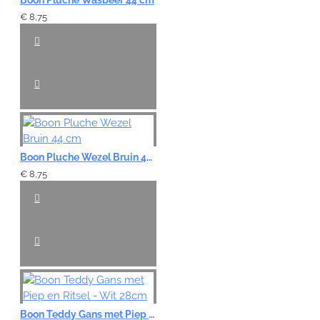
€ 8,75
Boon Pluche Wezel Bruin 44 cm
€ 8,75
Boon Teddy Gans met Piep en Ritsel - Wit 28cm