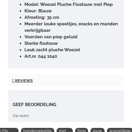
Model: Woezel Pluche Flostouw met Piep
Kleur: Blauw
Afmeting: 35 cm
Meerder leuke speeltjes, snacks en manden
verkrijgbaar
Voorzien van piep geluid
Sterke flostouw
Leuk zacht pluche Woezel
Art.nr. 044 1040
REVIEWS
GEEF BEOORDELING
Uw naam:
 Pip
hondenspeeltje
met
floss
touw
woezel&pip