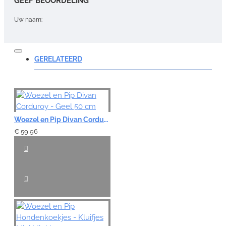
GEEF BEOORDELING
Uw naam:
Opmerking:
GERELATEERD
Note:
HTML-code wordt niet vertaald!
Woezel en Pip Divan Corduroy - Geel 50 cm
Waardering:
€ 59,96
Slecht
Goed
VERDER