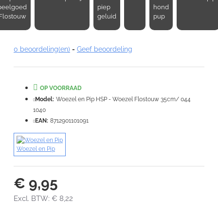
Opmerking:
peelgoed
piep
hond
Flostouw
geluid
pup
0 beoordeling(en)
-
Geef beoordeling
Note:
HTML-code wordt niet vertaald!
Waardering:
OP VOORRAAD
Slecht
Goed
Model:
Woezel en Pip HSP - Woezel Flostouw 35cm/ 044
1040
VERDER
EAN:
8712901101091
Woezel en Pip
€ 9,95
Excl. BTW: € 8,22