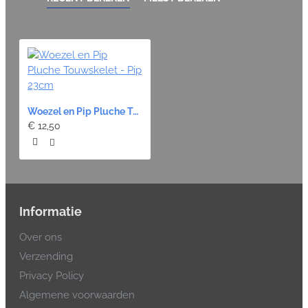
Woezel en Pip Pluche Touwskelet - Pip 23cm
€ 12,50
Informatie
Over ons
Verzending
Privacy Policy
Algemene voorwaarden