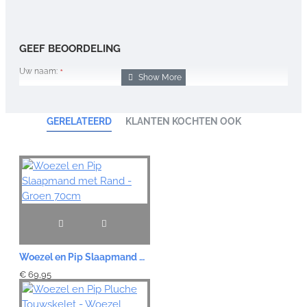
GEEF BEOORDELING
Uw naam:
Opmerking:
GERELATEERD
KLANTEN KOCHTEN OOK
Note:
HTML-code wordt niet vertaald!
Waardering:
Slecht
Goed
Woezel en Pip Slaapmand met Rand - Groen 70cm
VERDER
€ 69,95