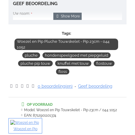
GEEF BEOORDELING
Uw naam:
Opmerking:
Tags:
Woezel en Pip Pluche Touwskelet - Pip 23cm - 044
1052
pluche
hondenspeelgoed met piepgeluid
pluche pip touw
knuffel met touw
flostouw
Note:
HTML-code wordt niet vertaald!
floss
Waardering:
Slecht
Goed
0 beoordeling(en)
-
Geef beoordeling
VERDER
OP VOORRAAD
Model:
Woezel en Pip Touwskelet - Pip 23cm / 044 1052
EAN:
8712901101374
Woezel en Pip