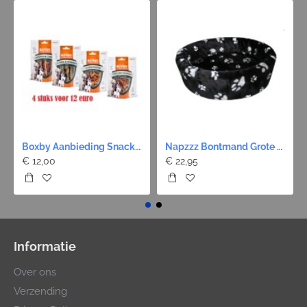
Boxby Aanbieding Snack - 4 Stuks 12 Euro!
Napzzz Bontmand Grote Poot - Zwart 9 maten
€ 12,00
€ 22,95
Informatie
Over ons
Verzending