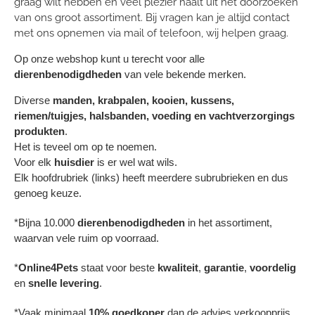
graag wilt hebben en veel plezier haalt uit het doorzoeken
van ons groot assortiment. Bij vragen kan je altijd contact
met ons opnemen via mail of telefoon, wij helpen graag.
Op onze webshop kunt u terecht voor alle
dierenbenodigdheden
van vele bekende merken.
Diverse
manden, krabpalen, kooien, kussens,
riemen/tuigjes, halsbanden, voeding en vachtverzorgings
produkten
.
Het is teveel om op te noemen.
Voor elk
huisdier
is er wel wat wils.
Elk hoofdrubriek (links) heeft meerdere subrubrieken en dus
genoeg keuze.
*Bijna 10.000
dierenbenodigdheden
in het assortiment,
waarvan vele ruim op voorraad.
*
Online4Pets
staat voor beste
kwaliteit
,
garantie
,
voordelig
en
snelle levering
.
*Vaak minimaal
10% goedkoper
dan de advies verkoopprijs.