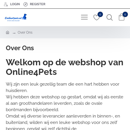
LOGIN
REGISTER
0
0
h
Over Ons
o
m
Over Ons
e
Welkom op de webshop van
Online4Pets
Wij zijn een leuk gezellig team die een hart hebben voor
huisdieren.
Wij hebben deze webshop op gestart, omdat wij als eerste
al aan groothandelaren leverden, zoals de ovale
bontmanden bijvoorbeeld.
Omdat wij diverse leverancier aanleverden in binnen-, en
buitenland, wilden wij een leuke webshop voor ons zelf
beginnen, omdat wij zelf dichtbij de