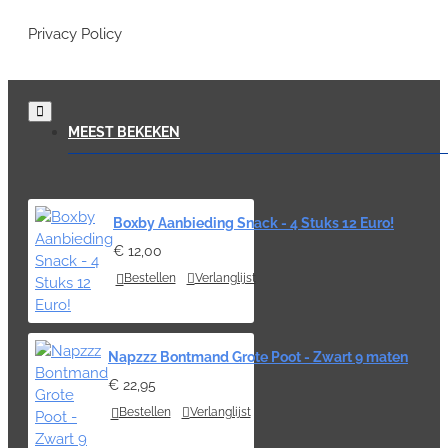
Privacy Policy
MEEST BEKEKEN
Boxby Aanbieding Snack - 4 Stuks 12 Euro!
€ 12,00
Bestellen
Verlanglijst
Napzzz Bontmand Grote Poot - Zwart 9 maten
€ 22,95
Bestellen
Verlanglijst