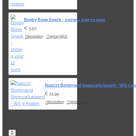
Boxby Bone Snack - 100gr 4 voor 12 euro
€ 3,50
Bestellen
Verlanglijst
Napzzz Bontmand Sneeuwluipaard - Wit 9 m
€ 22,95
Bestellen
Verlanglijst