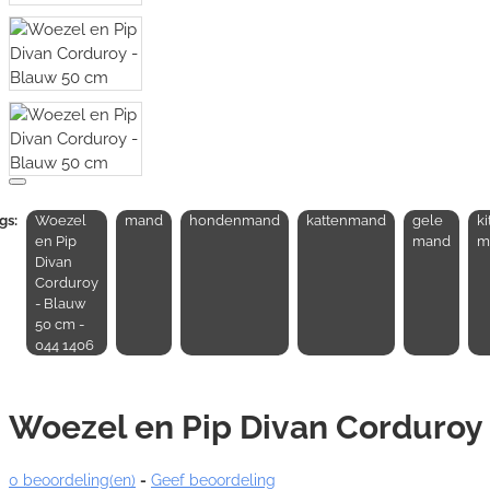
gs:
Woezel
mand
hondenmand
kattenmand
gele
ki
en Pip
mand
m
Divan
Corduroy
- Blauw
50 cm -
044 1406
Woezel en Pip Divan Corduroy
0 beoordeling(en)
-
Geef beoordeling