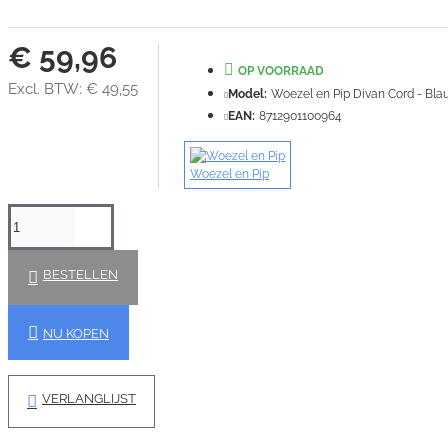
€ 59,96
OP VOORRAAD
Excl. BTW: € 49,55
Model:
Woezel en Pip Divan Cord - Bl
EAN:
8712901100964
Woezel en Pip
BESTELLEN
NU KOPEN
VERLANGLIJST