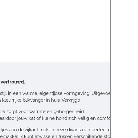
n vertrouwd.
ijl in een warme, eigentijdse vormgeving. Uitgevoerd in een stevi
kleurrijke blikvanger in huis. Verkrijgb
ie zorgt voor warmte en geborgenheid.
rdoor jouw kat of kleine hond zich veilig en comfortabel kan op
jes aan de zijkant maken deze divans een perfect onderdeel van d
gemakkelijk kunt afwisselen tussen verschillende stoffen en stijlen