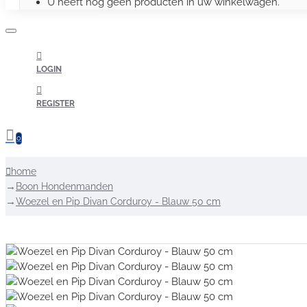
U heeft nog geen producten in uw winkelwagen.
LOGIN
REGISTER
0
home
Boon Hondenmanden
Woezel en Pip Divan Corduroy - Blauw 50 cm