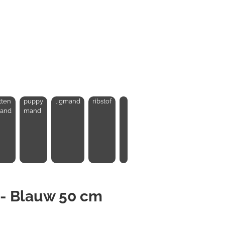
tten
puppy
ligmand
ribstof
and
mand
 - Blauw 50 cm