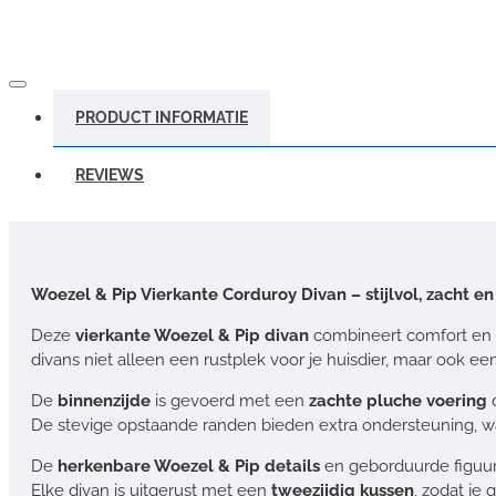
PRODUCT INFORMATIE
REVIEWS
Woezel & Pip Vierkante Corduroy Divan – stijlvol, zacht e
Deze
vierkante Woezel & Pip divan
combineert comfort en st
divans niet alleen een rustplek voor je huisdier, maar ook een 
De
binnenzijde
is gevoerd met een
zachte pluche voering
d
De stevige opstaande randen bieden extra ondersteuning, waa
De
herkenbare Woezel & Pip details
en geborduurde figuurt
Elke divan is uitgerust met een
tweezijdig kussen
, zodat je 