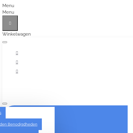
Menu
Menu
Winkelwagen
Alles
s
den Benodigdheden