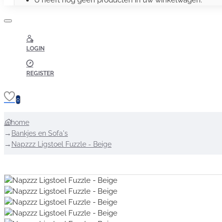
U heeft nog geen producten in uw winkelwagen.
LOGIN
REGISTER
0
home
Bankjes en Sofa's
Napzzz Ligstoel Fuzzle - Beige