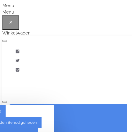
Menu
Menu
Winkelwagen
Alles
s
den Benodigdheden