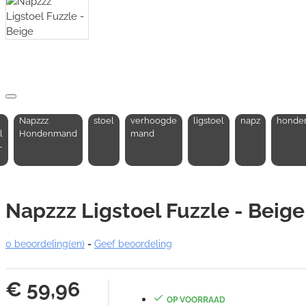
Napzzz
stoel
verhoogde
ligstoel
napz
honde
l
Hondenmand
mand
-
Napzzz Ligstoel Fuzzle - Beige
0 beoordeling(en)
-
Geef beoordeling
€ 59,96
OP VOORRAAD