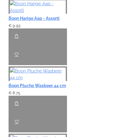
Boon Harige Aap - Assorti
€ 9,95
Boon Pluche Wasbeer 44 cm
€ 8,75