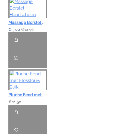
Note:
HTML-code wordt niet vertaald!
Waardering:
Slecht
Goed
Massage Borstel Handschoen
€ 3,00
€ 14,96
VERDER
Pluche Eend met Flosstouw Buik
€ 11,50