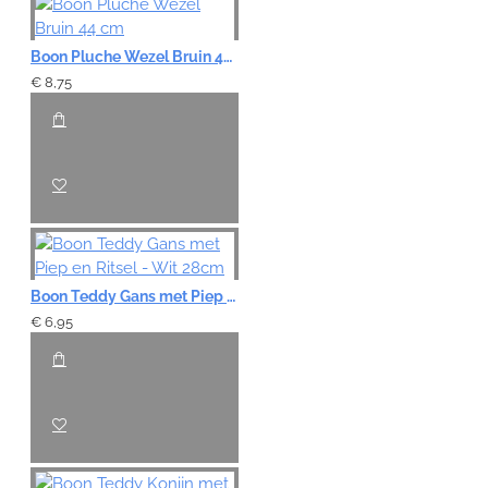
Boon Pluche Wezel Bruin 44 cm
€ 8,75
Boon Teddy Gans met Piep en Ritsel - Wit 28cm
€ 6,95