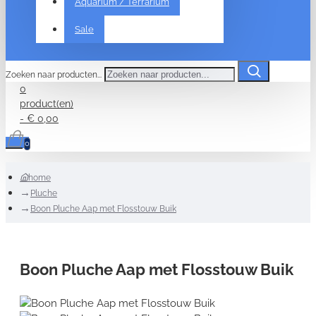
Aquarium / Terrarium
Sale
Zoeken naar producten...
0
product(en)
- € 0,00
0
home
Pluche
Boon Pluche Aap met Flosstouw Buik
Boon Pluche Aap met Flosstouw Buik