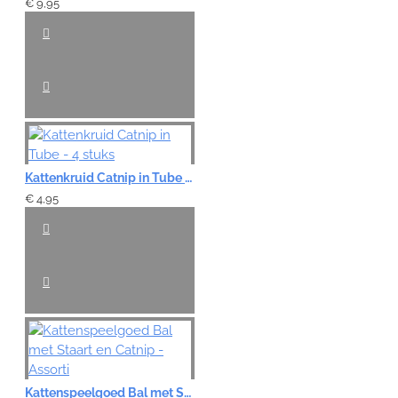
€ 9,95
Kattenkruid Catnip in Tube - 4 stuks
€ 4,95
Kattenspeelgoed Bal met Staart en Catnip - Assorti