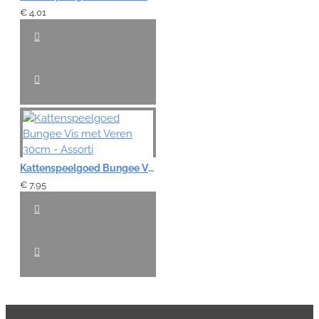
€ 4,01
Kattenspeelgoed Bungee Vis met Veren 30cm - Assorti
€ 7,95