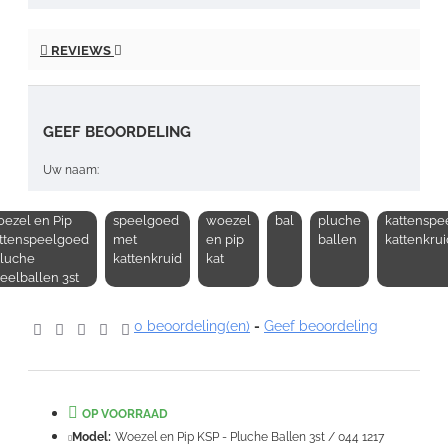
REVIEWS
GEEF BEOORDELING
Uw naam:
ezel en Pip
speelgoed
woezel
bal
pluche
kattenspee
Opmerking:
ttenspeelgoed
met
en pip
ballen
kattenkrui
Pluche
kattenkruid
kat
eelballen 3st
0 beoordeling(en)
-
Geef beoordeling
Note:
HTML-code wordt niet vertaald!
Waardering:
Slecht
Goed
OP VOORRAAD
Model:
Woezel en Pip KSP - Pluche Ballen 3st / 044 1217