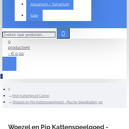
Aquarium / Terrarium
Sale
Zoeken
naar
producten...
0
product(en)
- € 0,00
0
home
Met Kattenkruid Catnip
Woezel en Pip Kattenspeelgoed - Pluche Speelballen 3st
Woezel en Pip Kattenspeelgoed -