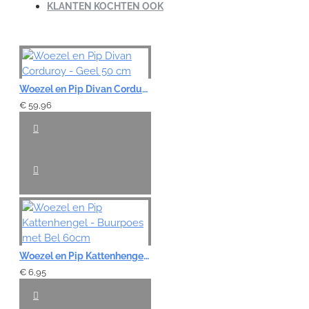
KLANTEN KOCHTEN OOK
Note:
HTML-code wordt niet vertaald!
Waardering:
Woezel en Pip Divan Corduroy - Geel 50 cm
Slecht
Goed
€ 59,96
VERDER
Woezel en Pip Kattenhengel - Buurpoes met Bel 60cm
€ 6,95