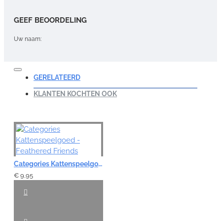
GEEF BEOORDELING
Uw naam:
Opmerking:
GERELATEERD
KLANTEN KOCHTEN OOK
Note:
HTML-code wordt niet vertaald!
Waardering:
Slecht
Goed
Categories Kattenspeelgoed - Feathered Friends
€ 9,95
VERDER