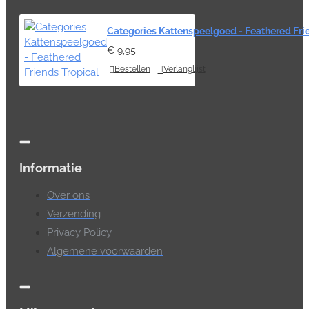
Categories Kattenspeelgoed - Feathered Fri
€ 9,95
Bestellen
Verlanglijst
Informatie
Over ons
Verzending
Privacy Policy
Algemene voorwaarden