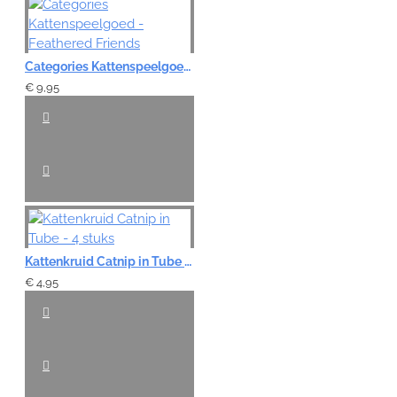
Categories Kattenspeelgoed - Feathered Friends
€ 9,95
Kattenkruid Catnip in Tube - 4 stuks
€ 4,95