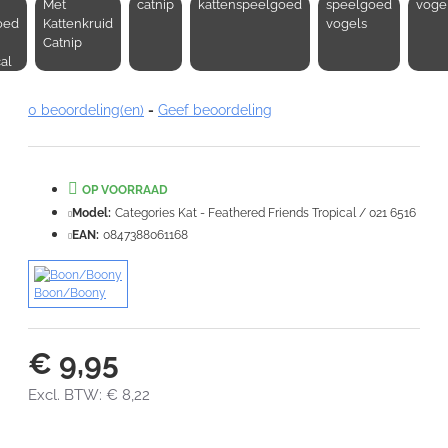
Met
catnip
kattenspeelgoed
speelgoed
voge
Opmerking:
oed
Kattenkruid
vogels
Catnip
al
0 beoordeling(en)
-
Geef beoordeling
Note:
HTML-code wordt niet vertaald!
Waardering:
OP VOORRAAD
Slecht
Goed
Model:
Categories Kat - Feathered Friends Tropical / 021 6516
EAN:
0847388061168
VERDER
Boon/Boony
€ 9,95
Excl. BTW: € 8,22