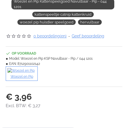
Woezel en Pip Kattenspeelgoed Navulbaar - Pip - 044
1201
kattenspeeltje catnip kattenkruid
woezel pip huisdier speelgoed
hervulbaar
0 beoordeling(en)
-
Geef beoordeling
OP VOORRAAD
Model:
Woezel en Pip KSP Navulbaar - Pip / 044 1201
EAN:
8712901102142
Woezel en Pip
€ 3,96
Excl. BTW: € 3,27