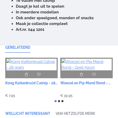
Te vullen met catnip
Daagt je kat uit te spelen
In meerdere modellen
Ook ander speelgoed, manden of snacks
Maak je collectie compleet
Art.nr. 044 1201
GERELATEERD
Kong Kattenkruid Catnip - 28 gram
Woezel en Pip Mand Rond - Geel 50cm
€ 7,95
€ 39,95
€
WELLICHT INTERESSANT
VAN HETZELFDE MERK