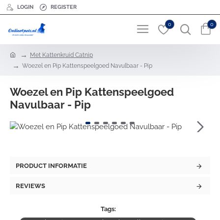
LOGIN
REGISTER
0
0
h
Met Kattenkruid Catnip
o
Woezel en Pip Kattenspeelgoed Navulbaar - Pip
m
e
Woezel en Pip Kattenspeelgoed
Navulbaar - Pip
PRODUCT INFORMATIE
REVIEWS
Tags: