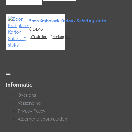
Boon Krabplank Karton - Safari á 3 stuks
€ 14,96
Bestellen
Verlanglijst
Informatie
Over ons
Verzending
Privacy Policy
Algemene voorwaarden