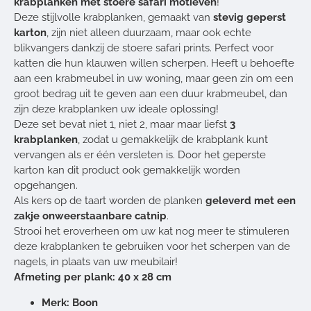
krabplanken met stoere safari motieven
!
Deze stijlvolle krabplanken, gemaakt van
stevig geperst
karton
, zijn niet alleen duurzaam, maar ook echte
blikvangers dankzij de stoere safari prints. Perfect voor
katten die hun klauwen willen scherpen. Heeft u behoefte
aan een krabmeubel in uw woning, maar geen zin om een
groot bedrag uit te geven aan een duur krabmeubel, dan
zijn deze krabplanken uw ideale oplossing!
Deze set bevat niet 1, niet 2, maar maar liefst
3
krabplanken
, zodat u gemakkelijk de krabplank kunt
vervangen als er één versleten is. Door het geperste
karton kan dit product ook gemakkelijk worden
opgehangen.
Als kers op de taart worden de planken
geleverd met een
zakje onweerstaanbare catnip
.
Strooi het eroverheen om uw kat nog meer te stimuleren
deze krabplanken te gebruiken voor het scherpen van de
nagels, in plaats van uw meubilair!
Afmeting per plank: 40 x 28 cm
Merk: Boon