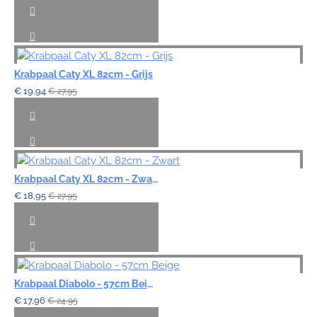
Krabpaal Caty XL 82cm - Grijs
€ 19,94
€ 27,95
Krabpaal Caty XL 82cm - Zwart
€ 18,95
€ 27,95
Krabpaal Diabolo - 57cm Beige
€ 17,96
€ 24,95