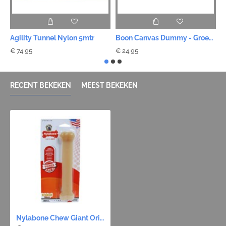
Agility Tunnel Nylon 5mtr
Boon Canvas Dummy - Groen 500gr
€ 74,95
€ 24,95
€
RECENT BEKEKEN
MEEST BEKEKEN
Nylabone Chew Giant Original - tot 23kg