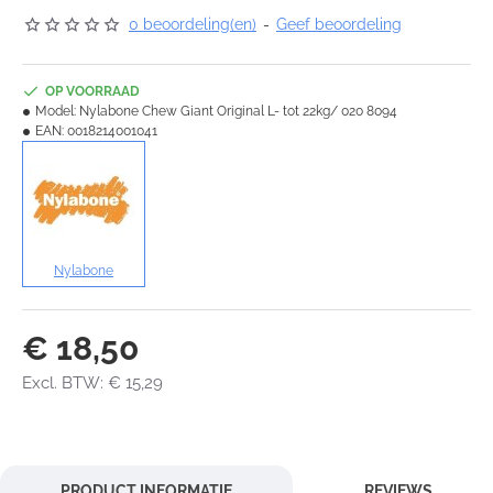
0 beoordeling(en)
-
Geef beoordeling
OP VOORRAAD
Model:
Nylabone Chew Giant Original L- tot 22kg/ 020 8094
EAN:
0018214001041
Nylabone
€ 18,50
Excl. BTW: € 15,29
PRODUCT INFORMATIE
REVIEWS