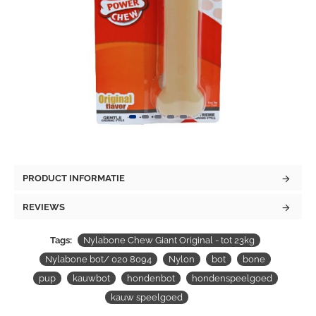
PRODUCT INFORMATIE
REVIEWS
Tags:
Nylabone Chew Giant Original - tot 23kg
Nylabone bot/ 020 8094
Nylon
bot
bone
pup
kauwbot
hondenbot
hondenspeelgoed
kauw speelgoed