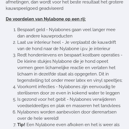
afmetingen, dan wordt voor het beste resultaat het grotere
kauwspeelgoed geadviseerd
De voordelen van Nylabone op een rij:
Bespaart geld - Nylabones gaan veel langer mee
dan andere kauwproducten
Laat uw interieur heel - Je verplaatst de kauwdrift
van de hond naar de Nylabone i.p.v. je interieur
Redt hondenlevens en bespaart kostbare operaties -
De kleine stukjes Nylabone die je hond opeet
vormen geen lichamelijke reactie en verlaten het
lichaam in dezelfde staat als opgegeten. Dit in
tegenstelling tot onder meer latex en vinyl speeltjes;
Voorkomt infecties - Nylabones zijn eenvoudig te
steriliseren door ze even in kokend water te leggen
Is gezond voor het gebit - Nylabones verwijderen
voedseldeeltjes en plak en masseren het tandvlees
Nylabones worden aanbevolen door dierenartsen
over de hele wereld!
Tip!
Een Nylabone even afkoken en het is weer als