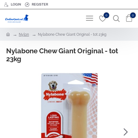
LOGIN
REGISTER
0
0
h
Nylon
Nylabone Chew Giant Original - tot 23kg
o
m
Nylabone Chew Giant Original - tot
e
23kg