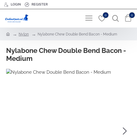
LOGIN
REGISTER
0
0
h
Nylon
Nylabone Chew Double Bend Bacon - Medium
o
m
Nylabone Chew Double Bend Bacon -
e
Medium