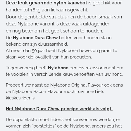
Deze
leuk gevormde nylon kauwbot
is geschikt voor
honden tot 16kg aan lichaamsgewicht.
Door de geribbelde structuur en de bacon smaak van
deze Nylabone variant is deze vaak uitdagender
en nog beter om het gebit schoon te houden.
De
Nylabone Dura Chew
botten voor honden staan
bekend om zijn duurzaamheid.
Al meer dan 50 jaar heeft Nylabone bewezen garant te
staan voor de kwaliteit van hun producten.
Tegenwoordig heeft
Nylabone
een divers assortiment om
te voorzien in verschillende kauwbehoeften van uw hond.
Probeert uw naast de Nylabone Original Flavour ook eens
de Nylabone Bacon Flavour mocht uw hond iets
kieskeuriger is.
Het Nylabone Dura Chew principe werkt als volgt:
De oppervlakte moet tijdens het kauwen ruw worden, er
vormen zich “borsteltjes” op de Nylabone, anders zou het