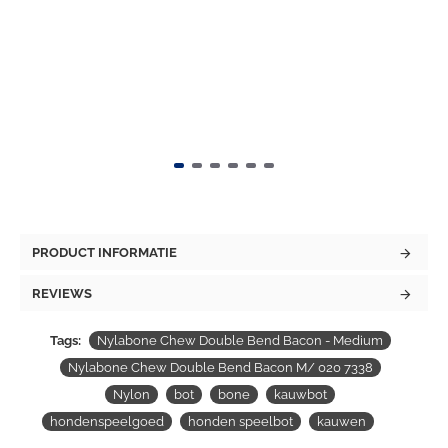
PRODUCT INFORMATIE
REVIEWS
Tags:
Nylabone Chew Double Bend Bacon - Medium
Nylabone Chew Double Bend Bacon M/ 020 7338
Nylon
bot
bone
kauwbot
hondenspeelgoed
honden speelbot
kauwen