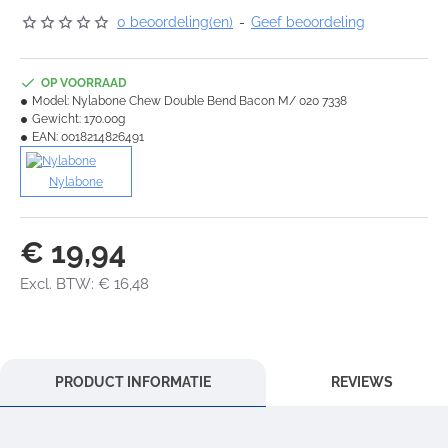
0 beoordeling(en)
-
Geef beoordeling
OP VOORRAAD
Model:
Nylabone Chew Double Bend Bacon M/ 020 7338
Gewicht:
170.00g
EAN:
0018214826491
Nylabone
€ 19,94
Excl. BTW: € 16,48
PRODUCT INFORMATIE
REVIEWS