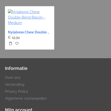
Nylabone Chew Double Bend Bacon - Medium
€ 19,94
Informatie
Over ons
Verzending
Privacy Policy
Algemene voorwaarden
Mijn account