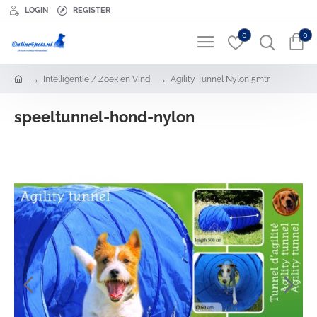
LOGIN
REGISTER
0
0
h
Intelligentie / Zoek en Vind
Agility Tunnel Nylon 5mtr
o
m
speeltunnel-hond-nylon
e