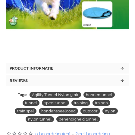
PRODUCT INFORMATIE
REVIEWS
Tags:
Agility Tunnel Nylon 5mtr
hondentunnel
tunnel
speeltunnel
training
trainen
train spel
hondenspeelgoed
outdoor
nylon
nylon tunnel
behendigheid tunnel
0 beoordeling(en)
-
Geef beoordeling