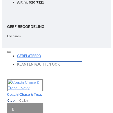
Art.nr. 020 7131
GEEF BEOORDELING
Uw naam:
Opmerking:
GERELATEERD
KLANTEN KOCHTEN OOK
Note:
HTML-code wordt niet vertaald!
Waardering:
Coachi Chase & Treat - Navy
Slecht
Goed
€ 15,95
€ 18,95
VERDER