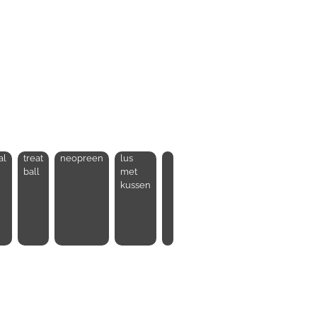
al
treat
neopreen
lus
ball
met
kussen