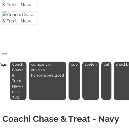
Tags:
Coachi
company of
pup
spelen
bal
snackb
Chase
animals
&
hondenspeelgoed
Treat -
Navy -
020
7132
Coachi Chase & Treat - Navy