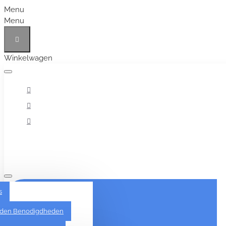
Menu
Menu
Winkelwagen
Alles
s
den Benodigdheden