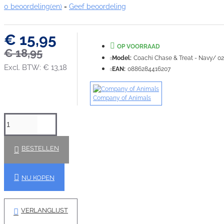
0 beoordeling(en)
-
Geef beoordeling
€ 15,95
OP VOORRAAD
€ 18,95
Model:
Coachi Chase & Treat - Navy/ 02
Excl. BTW: € 13,18
EAN:
0886284416207
Company of Animals
BESTELLEN
NU KOPEN
VERLANGLIJST