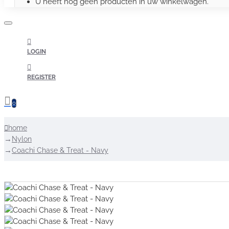
U heeft nog geen producten in uw winkelwagen.
LOGIN
REGISTER
0
home
Nylon
Coachi Chase & Treat - Navy