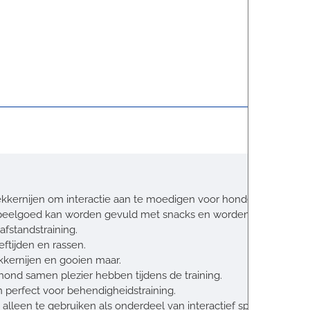
ekkernijen om interactie aan te moedigen voor honden die minde
 speelgoed kan worden gevuld met snacks en worden gegooid zond
fstandstraining.
eftijden en rassen.
kkernijen en gooien maar.
hond samen plezier hebben tijdens de training.
 perfect voor behendigheidstraining.
leen te gebruiken als onderdeel van interactief spel.