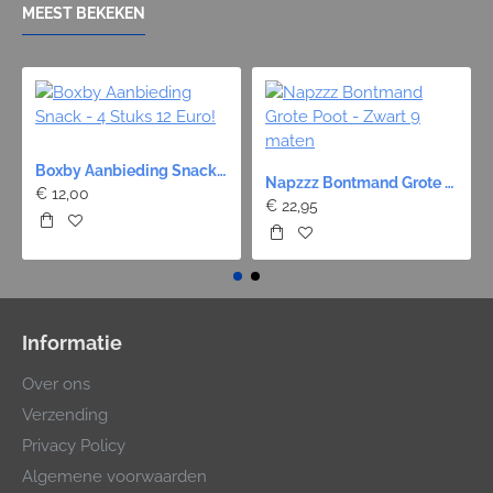
MEEST BEKEKEN
Boxby Aanbieding Snack - 4 Stuks 12 Euro!
Napzzz Bontmand Grote Poot - Zwart 9 maten
€ 12,00
€ 22,95
Informatie
Over ons
Verzending
Privacy Policy
Algemene voorwaarden