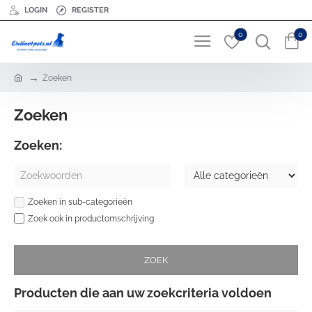
LOGIN
REGISTER
0
0
h
Zoeken
o
m
Zoeken
e
Zoeken:
Zoeken in sub-categorieën
Zoek ook in productomschrijving
ZOEK
Producten die aan uw zoekcriteria voldoen