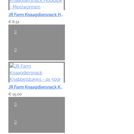
JR Farm Knaagdiersnack Hooiblok - Meelwormen
€ 8,51
JR Farm Knaagdiersnack Knabbelstukjes - 4x 50gr
€ 15,00