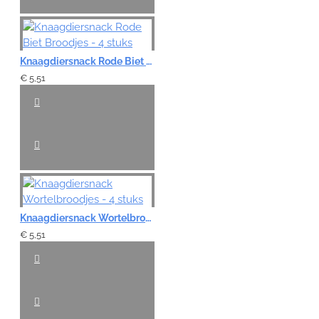
Knaagdiersnack Rode Biet Broodjes - 4 stuks
€ 5,51
Knaagdiersnack Wortelbroodjes - 4 stuks
€ 5,51