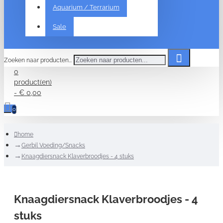
Aquarium / Terrarium
Sale
Zoeken naar producten...
0
product(en)
- € 0,00
0
home
Gerbil Voeding/Snacks
Knaagdiersnack Klaverbroodjes - 4 stuks
Knaagdiersnack Klaverbroodjes - 4
stuks