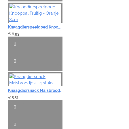
Knaagdierspeelgoed Knoopbal Fruitig - Oranje 8cm
€ 6,93
Knaagdiersnack Maisbroodjes - 4 stuks
€ 5,51