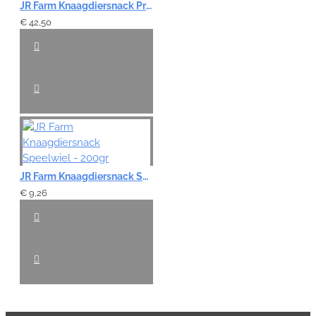
JR Farm Knaagdiersnack Proteïne Cocktail - 5x 75gr
€ 42,50
JR Farm Knaagdiersnack Speelwiel - 200gr
€ 9,26