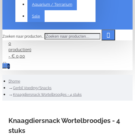
Aquarium / Terrarium
Sale
Zoeken naar producten...
0
product(en)
- € 0,00
0
home
Gerbil Voeding/Snacks
Knaagdiersnack Wortelbroodjes - 4 stuks
Knaagdiersnack Wortelbroodjes - 4
stuks