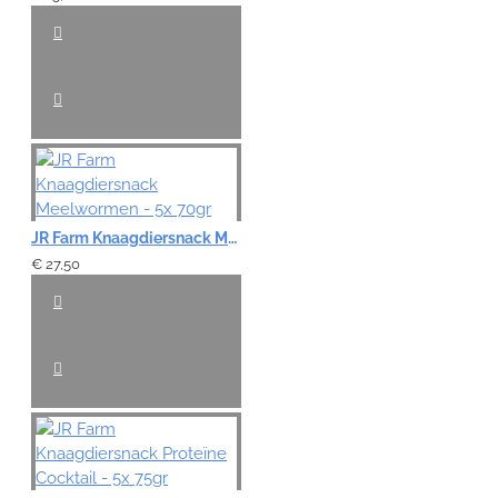
JR Farm Knaagdiersnack Meelwormen - 5x 70gr
€ 27,50