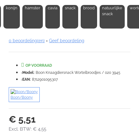
konijn
hamster
cavia
snack
brood
natuurlijke
wort
Opmerking:
snack
0 beoordeling(en)
-
Geef beoordeling
Note:
HTML-code wordt niet vertaald!
Waardering:
OP VOORRAAD
Slecht
Goed
Model:
Boon Knaagdiersnack Wortelbroodjes / 020 3945
EAN:
8712901095307
VERDER
Boon/Boony
€ 5,51
Excl. BTW: € 4,55