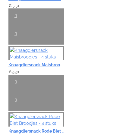
€ 5,51
Knaagdiersnack Maisbroodjes - 4 stuks
€ 5,51
Knaagdiersnack Rode Biet Broodjes - 4 stuks