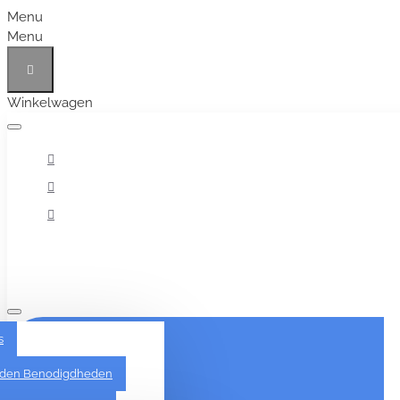
Menu
Menu
Winkelwagen
Alles
s
den Benodigdheden