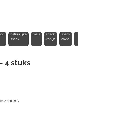
ood
natuurlijke
maïs
snack
snack
snack
konijn
cavia
 4 stuks
es / 020 3947