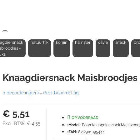
agdiersnack
natuurlijk
konijn
hamster
cavia
snack
br
sbroodjes -
uks
Knaagdiersnack Maisbroodjes -
0 beoordeling(en)
-
Geef beoordeling
€ 5,51
OP VOORRAAD
Excl. BTW: € 4,55
Model:
Boon Knaagdiersnack Maisbroodj
EAN:
8712901095444