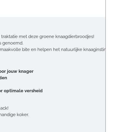
e traktatie met deze groene knaagdierbroodjes!
es genoemd.
maakvolle bite en helpen het natuurlijke knaaginstinct te onders
oor jouw knager
nden
or optimale versheid
nack!
handige koker.