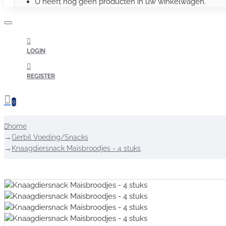
U heeft nog geen producten in uw winkelwagen.
LOGIN
REGISTER
0
home
Gerbil Voeding/Snacks
Knaagdiersnack Maisbroodjes - 4 stuks