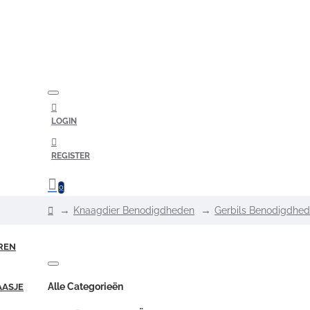
LOGIN
REGISTER
0
home
Knaagdier Benodigdheden
Gerbils Benodigdhe
REN
Alle Categorieën
AASJE