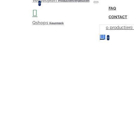
Vergelijken
Productenvergelijken
0
FAQ
CONTACT
Qshops
Keurmerk
0 product(en)
0