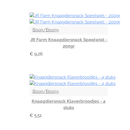
Boon/Boony
JR Farm Knaagdiersnack Speelwiel -
200gr
€ 9,26
Boon/Boony
Knaagdiersnack Klaverbroodjes - 4
stuks
€ 5,51