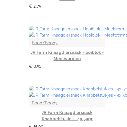
€ 2,75
Boon/Boony
JR Farm Knaagdiersnack Hooiblok -
Meelwormen
€ 8,51
Boon/Boony
JR Farm Knaagdiersnack
Knabbelstukjes - 4x 50gr
€ 15,00