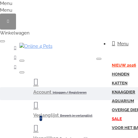
Menu
Menu
Winkelwagen
Menu
NIEUW 2026
HONDEN
KATTEN
Account
KNAAGDIER
Inloggen / Registreren
AQUARIUM
OVERIGE DIE
Verlanglijst
Bewerk je verlanglijst
0
SALE
VOOR HET B