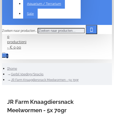
Aquarium / Terrarium
Sale
Zoeken naar producten...
0
product(en)
- € 0,00
0
home
Gerbil Voeding/Snacks
JR Farm Knaagdiersnack Meelwormen - 5x 70gr
JR Farm Knaagdiersnack
Meelwormen - 5x 70gr