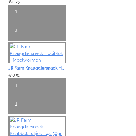
€ 2,75
JR Farm Knaagdiersnack Hooiblok - Meelwormen
€ 8,51