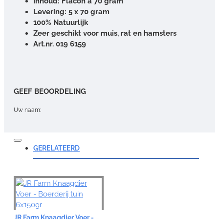
Inhoud: Flacon á 70 gram
Levering: 5 x 70 gram
100% Natuurlijk
Zeer geschikt voor muis, rat en hamsters
Art.nr. 019 6159
GEEF BEOORDELING
Uw naam:
Opmerking:
GERELATEERD
Note:
HTML-code wordt niet vertaald!
JR Farm Knaagdier Voer - Boerderij tuin 6x150gr
Waardering: