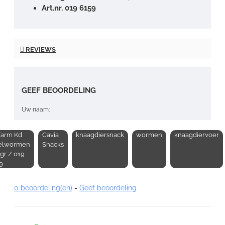
Art.nr. 019 6159
REVIEWS
GEEF BEOORDELING
Uw naam:
Farm Kd
Cavia
knaagdiersnack
wormen
knaagdiervoer
Opmerking:
elwormen
Snacks
0gr / 019
9
0 beoordeling(en)
-
Geef beoordeling
Note:
HTML-code wordt niet vertaald!
Waardering: