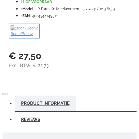
OP VOORRAAD
Slecht
Goed
Model:
JR Farm Kd Meelwormen - 5 x 70gr / 019 6159
EAN:
4024344149511
VERDER
Boon/Boony
€ 27,50
Excl. BTW: € 22,73
PRODUCT INFORMATIE
REVIEWS