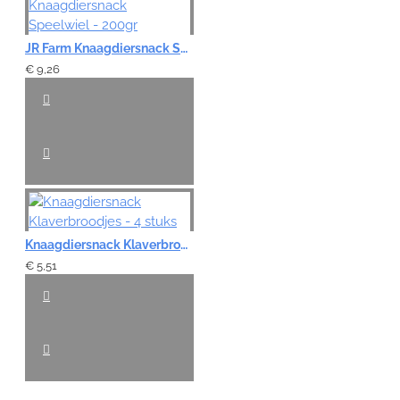
JR Farm Knaagdiersnack Speelwiel - 200gr
€ 9,26
Knaagdiersnack Klaverbroodjes - 4 stuks
€ 5,51