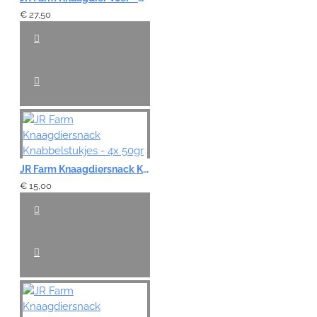
Slecht
Goed
€ 27,50
VERDER
JR Farm Knaagdiersnack Knabbelstukjes - 4x 50gr
€ 15,00