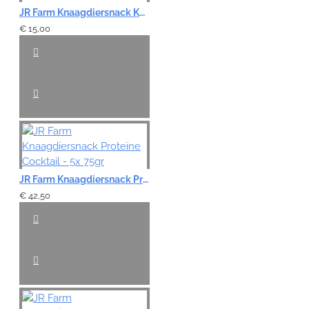
JR Farm Knaagdiersnack Knabbelstukjes - 4x 50gr
€ 15,00
JR Farm Knaagdiersnack Proteïne Cocktail - 5x 75gr
€ 42,50