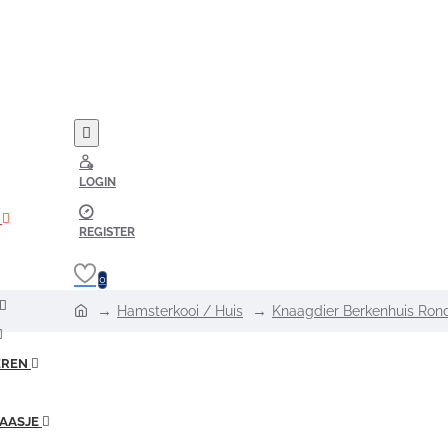
LOGIN
REGISTER
0
home
Hamsterkooi / Huis
Knaagdier Berkenhuis Ron
EREN
AASJE