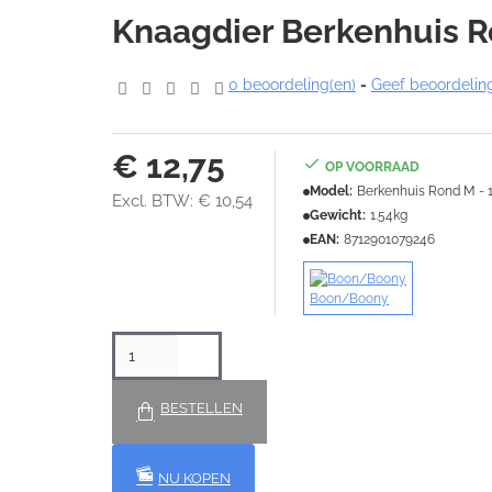
Knaagdier Berkenhuis R
0 beoordeling(en)
-
Geef beoordelin
€ 12,75
OP VOORRAAD
Model:
Berkenhuis Rond M - 
Excl. BTW: € 10,54
Gewicht:
1.54kg
EAN:
8712901079246
Boon/Boony
BESTELLEN
NU KOPEN