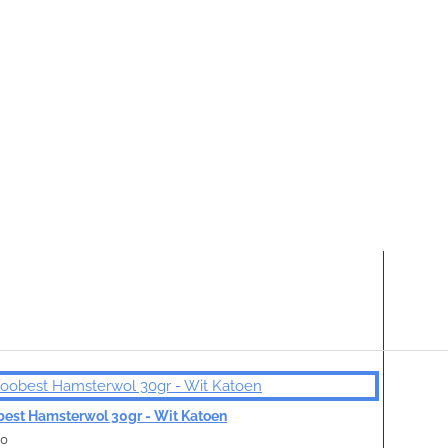
est Hamsterwol 30gr - Wit Katoen
50