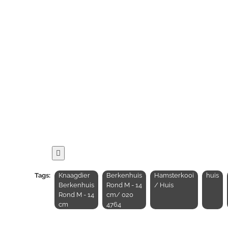
Tags:
Knaagdier
Berkenhuis
Hamsterkooi
huis
Berkenhuis
Rond M - 14
/ Huis
Rond M - 14
cm/ 020
cm
4764