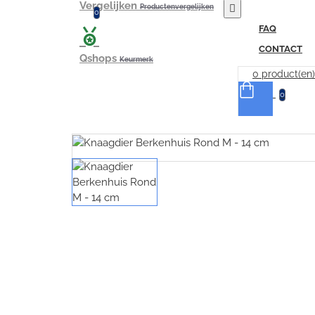
Vergelijken
Productenvergelijken
0
FAQ
CONTACT
Qshops
Keurmerk
0 product(en)
0