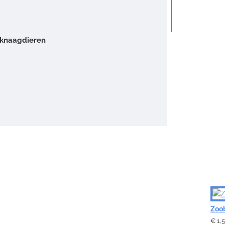
e knaagdieren
Zoob
€ 1,