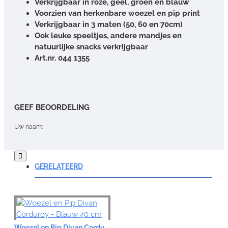
Verkrijgbaar in roze, geel, groen en blauw
Voorzien van herkenbare woezel en pip print
Verkrijgbaar in 3 maten (50, 60 en 70cm)
Ook leuke speeltjes, andere mandjes en
natuurlijke snacks verkrijgbaar
Art.nr. 044 1355
GEEF BEOORDELING
Uw naam:
Opmerking:
GERELATEERD
Note:
HTML-code wordt niet vertaald!
Woezel en Pip Divan Corduroy - Blauw 40 cm