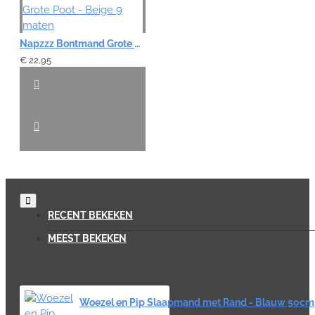
Napzzz Bontmand Grote Poot - Beige 9 maten
€ 22,95
RECENT BEKEKEN
MEEST BEKEKEN
Woezel en Pip Slaapmand met Rand - Blauw 50cm