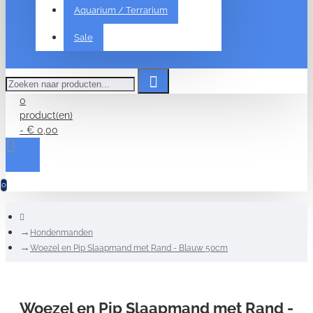
Aquarium / Terrarium
Sale
Zoeken
naar
producten...
0
product(en)
- € 0,00
0
home
Hondenmanden
Woezel en Pip Slaapmand met Rand - Blauw 50cm
Woezel en Pip Slaapmand met Rand -