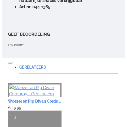
natuurlijke snacks verkrijgbaar
Art.nr. 044 1365
GEEF BEOORDELING
Uw naam:
Opmerking:
GERELATEERD
Note:
HTML-code wordt niet vertaald!
Woezel en Pip Divan Corduroy - Geel 40 cm
Waardering:
€ 49,95
Slecht
Goed