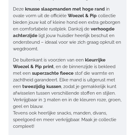
Deze
knusse slaapmanden met hoge rand
in
ovale vorm uit de officiële
Woezel & Pip
collectie
bieden jouw kat of kleine hond een extra geborgen
en comfortabele rustplek. Dankzij de
verhoogde
achterzijde
ligt jouw huisdier heerlijk beschut en
ondersteund – ideaal voor wie zich graag opkrult en
wegdroomt.
De buitenkant is voorzien van een
kleurrijke
Woezel & Pip print
, en de binnenzijde is bekleed
met een
superzachte fleece
stof die warmte en
zachtheid garandeert. Elke mand is uitgerust met
een
tweezijdig kussen
, zodat je gemakkelijk kunt
afwisselen tussen verschillende stoffen en stijlen.
Verkrijgbaar in 3 maten en in de kleuren roze, groen,
geel en blauw.
Tevens ook heerlijke snacks, manden, divans,
speelgoed en meer verkrijgbaar. Maak je collectie
compleet!