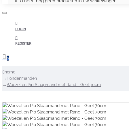
U heeft nog geen producten in uw winkelwagen.
LOGIN
REGISTER
0
home
Hondenmanden
Woezel en Pip Slaapmand met Rand - Geel 70cm