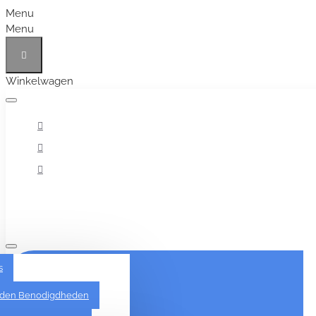
Menu
Menu
Winkelwagen
Alles
s
den Benodigdheden