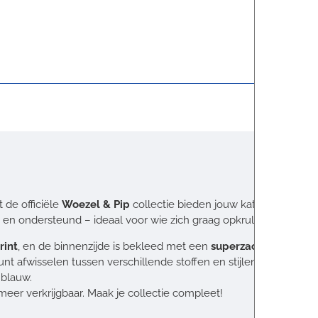
t de officiële
Woezel & Pip
collectie bieden jouw kat of kleine h
ut en ondersteund – ideaal voor wie zich graag opkrult en wegdro
rint
, en de binnenzijde is bekleed met een
superzachte fleece
s
unt afwisselen tussen verschillende stoffen en stijlen.
 blauw.
eer verkrijgbaar. Maak je collectie compleet!