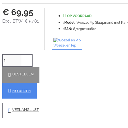
€ 69,95
OP VOORRAAD
Excl. BTW: € 57,81
Model:
Woezel Pip Slaapmand met Rand
EAN:
8712901100612
Woezel en Pip
BESTELLEN
NU KOPEN
VERLANGLIJST