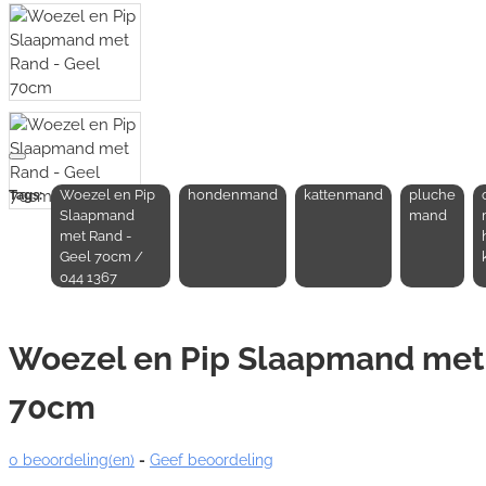
Tags:
Woezel en Pip
hondenmand
kattenmand
pluche
Slaapmand
mand
met Rand -
Geel 70cm /
044 1367
Woezel en Pip Slaapmand met
70cm
0 beoordeling(en)
-
Geef beoordeling