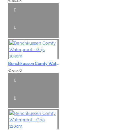
€ 49,95
Benchkussen Comfy Waterproof - Grijs 104cm
€ 59,96