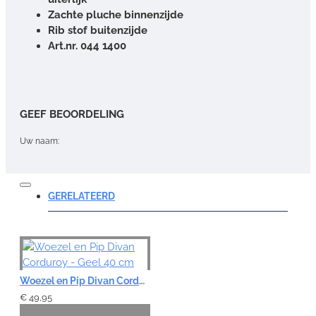
Zachte pluche binnenzijde
Rib stof buitenzijde
Art.nr. 044 1400
GEEF BEOORDELING
Uw naam:
Opmerking:
GERELATEERD
Note:
HTML-code wordt niet vertaald!
Woezel en Pip Divan Corduroy - Geel 40 cm
Waardering:
€ 49,95
Slecht
Goed