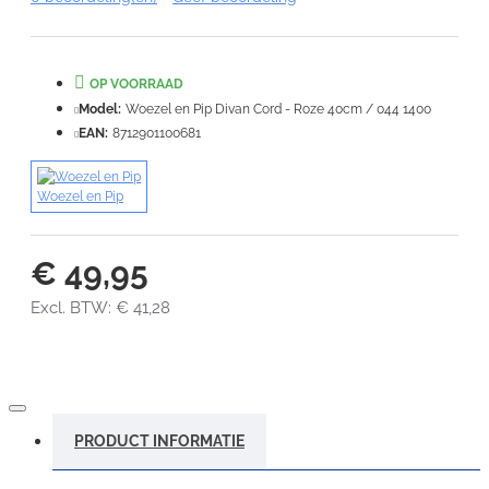
Waardering:
Slecht
Goed
OP VOORRAAD
VERDER
Model:
Woezel en Pip Divan Cord - Roze 40cm / 044 1400
EAN:
8712901100681
Woezel en Pip
€ 49,95
Excl. BTW: € 41,28
PRODUCT INFORMATIE