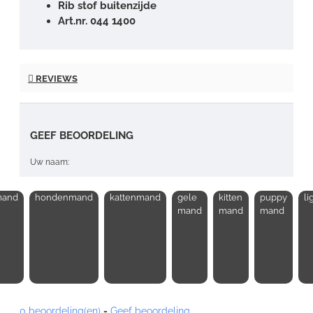
Rib stof buitenzijde
Art.nr. 044 1400
REVIEWS
GEEF BEOORDELING
Uw naam:
and
hondenmand
kattenmand
gele
kitten
puppy
l
Opmerking:
mand
mand
mand
Note:
HTML-code wordt niet vertaald!
0 beoordeling(en)
-
Geef beoordeling