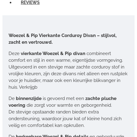
REVIEWS
Woezel & Pip Vierkante Corduroy Divan – stijlvol,
zacht en vertrouwd.
Deze
vierkante Woezel & Pip divan
combineert
comfort en stijl in een warme, eigentijdse vormgeving.
Uitgevoerd in een stevige maar zachte corduroy stof in
vrolijke kleuren, zijn deze divans niet alleen een rustplek
voor je huisdier, maar ook een kleurrijke blikvanger in
huis. Verkrijgb
De
binnenzijde
is gevoerd met een
zachte pluche
voering
die zorgt voor warmte en geborgenheid.
De stevige opstaande randen bieden extra
ondersteuning, waardoor jouw kat of kleine hond zich
veilig en comfortabel kan opkrullen.
De
herkenbare Woezel & Pip details
en geborduurde