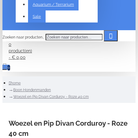
Aquarium / Terrarium
Sale
Zoeken naar producten...
0
product(en)
- € 0,00
0
home
Boon Hondenmanden
Woezel en Pip Divan Corduroy - Roze 40 cm
Woezel en Pip Divan Corduroy - Roze
40 cm