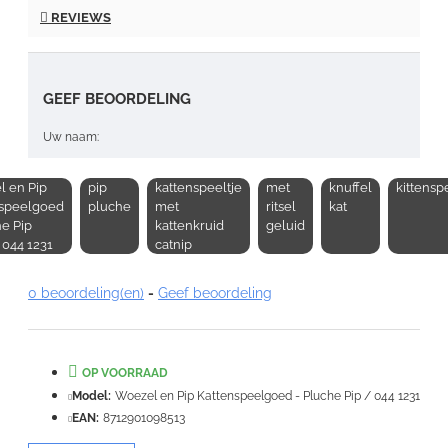
REVIEWS
GEEF BEOORDELING
Uw naam:
 en Pip
pip
kattenspeeltje
met
knuffel
kittens
Opmerking:
nspeelgoed
pluche
met
ritsel
kat
he Pip
kattenkruid
geluid
 044 1231
catnip
0 beoordeling(en)
-
Geef beoordeling
Note:
HTML-code wordt niet vertaald!
Waardering:
OP VOORRAAD
Slecht
Goed
Model:
Woezel en Pip Kattenspeelgoed - Pluche Pip / 044 1231
EAN:
8712901098513
VERDER