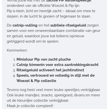
Verras jouw kat met dit
zachte PIP kattenspeeltje
,
onderdeel van de officiële Woezel & Pip lijn.
Pip is klein, licht en heerlijk zacht – ideaal om mee te
slepen, in de lucht te gooien of tegenaan te slaan.
De
catnip-vulling
en het
subtiele ritselgeluid
zorgen
samen voor een onweerstaanbare combinatie van geur
en geluid, waardoor jouw kat telkens opnieuw
getriggerd wordt om te spelen.
Kenmerken:
Miniatuur Pip van zacht pluche
Catnip binnenin voor extra aantrekkingskracht
Ritselgeluid activeert het jachtinstinct
Speels, vertrouwd en volledig in stijl met de
Woezel & Pip collectie
Tevens nog heel veel meer leuke speeltjes verkrijgbaar.
Ook leuke mandjes, snacks, speelgoed, divans en meer
uit de kleurrijke collectie verkrijgbaar.
Maak je collectie compleet!