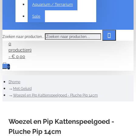
Aquarium / Terrarium
Sale
Zoeken naar producten...
0
product(en)
- € 0,00
0
home
Met Geluid
Woezel en Pip Kattenspeelgoed - Pluche Pip 14cm
Woezel en Pip Kattenspeelgoed -
Pluche Pip 14cm