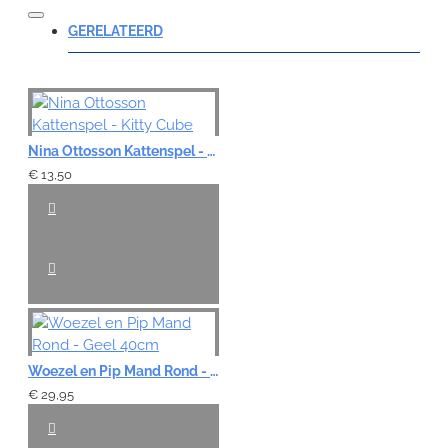
Opmerking:
GERELATEERD
Note:
HTML-code wordt niet vertaald!
Nina Ottosson Kattenspel - Kitty Cube
Waardering:
€ 13,50
Slecht
Goed
VERDER
Woezel en Pip Mand Rond - Geel 40cm
€ 29,95