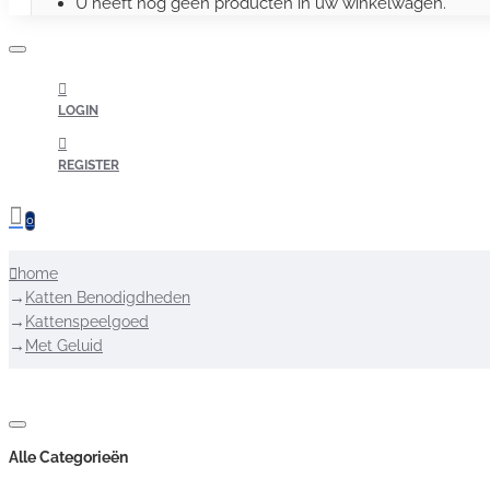
U heeft nog geen producten in uw winkelwagen.
LOGIN
REGISTER
0
home
Katten Benodigdheden
Kattenspeelgoed
Met Geluid
Alle Categorieën