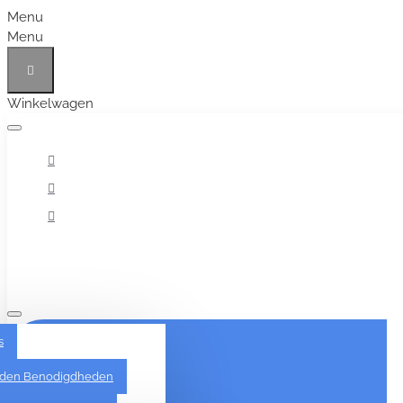
Menu
Menu
Winkelwagen
Alles
s
den Benodigdheden