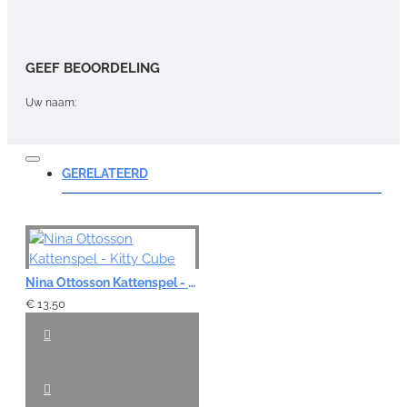
GEEF BEOORDELING
Uw naam:
Opmerking:
GERELATEERD
Note:
HTML-code wordt niet vertaald!
Nina Ottosson Kattenspel - Kitty Cube
Waardering:
€ 13,50
Slecht
Goed
VERDER