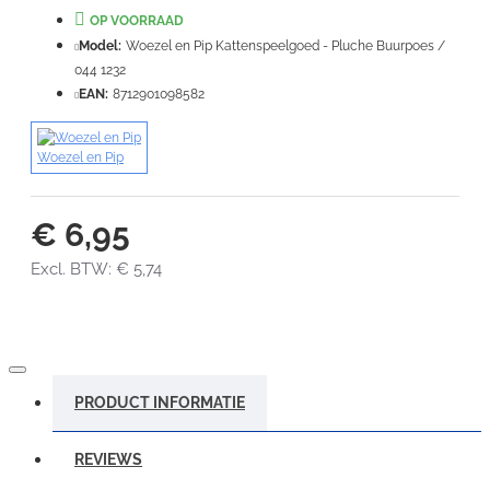
Note:
HTML-code wordt niet vertaald!
OP VOORRAAD
Waardering:
Model:
Woezel en Pip Kattenspeelgoed - Pluche Buurpoes /
Slecht
Goed
044 1232
EAN:
8712901098582
VERDER
Woezel en Pip
€ 6,95
Excl. BTW: € 5,74
PRODUCT INFORMATIE
REVIEWS