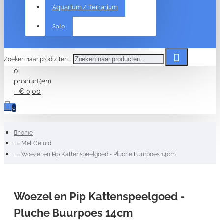
Aquarium / Terrarium
Sale
Zoeken naar producten...
0
product(en)
- € 0,00
0
home
Met Geluid
Woezel en Pip Kattenspeelgoed - Pluche Buurpoes 14cm
Woezel en Pip Kattenspeelgoed -
Pluche Buurpoes 14cm