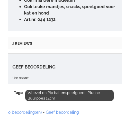
Ook in andere modellen
Ook leuke mandjes, snacks, speelgoed voor
kat en hond
Art.nr. 044 1232
REVIEWS
GEEF BEOORDELING
Uw naam:
Tags:
Woezel en Pip Kattenspeelgoed - Pluche
Opmerking:
Buurpoes 14cm
0 beoordeling(en)
-
Geef beoordeling