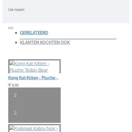
Uw naam:
Opmerking:
GERELATEERD
KLANTEN KOCHTEN OOK
Note:
HTML-code wordt niet vertaald!
Waardering:
Kong Kat Kitten - Pluche Teddy Bear
Slecht
Goed
€ 5,51
VERDER