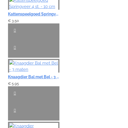
Kattenspeelgoed Springveer 4 st. - 10 cm
€ 3,50
Knaagdier Bal met Bel - 3 maten
€ 5,95