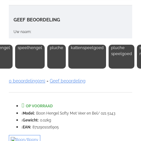
GEEF BEOORDELING
Uw naam:
engel
speelhengel
pluche
kattenspeelgoed
pluche
Opmerking:
speelgoed
0 beoordeling(en)
-
Geef beoordeling
Note:
HTML-code wordt niet vertaald!
Waardering:
OP VOORRAAD
Slecht
Goed
Model:
Boon Hengel Softy Met Veer en Bel/ 021 5143
Gewicht:
0.02kg
VERDER
EAN:
8712901026905