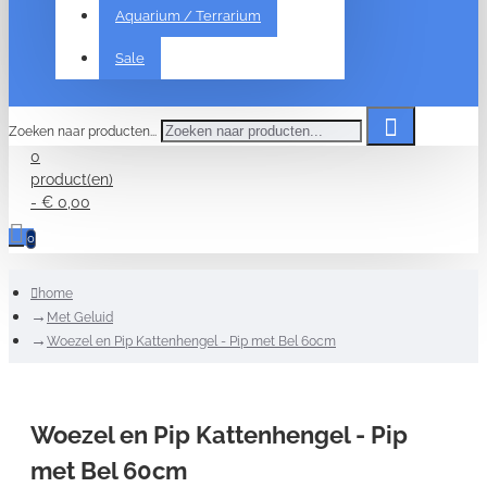
Aquarium / Terrarium
Sale
Zoeken naar producten...
0
product(en)
- € 0,00
0
home
Met Geluid
Woezel en Pip Kattenhengel - Pip met Bel 60cm
Woezel en Pip Kattenhengel - Pip
met Bel 60cm