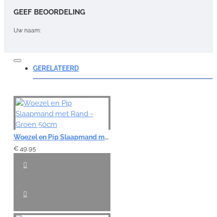
GEEF BEOORDELING
Uw naam:
Opmerking:
GERELATEERD
Note:
HTML-code wordt niet vertaald!
Woezel en Pip Slaapmand met Rand - Groen 50cm
Waardering:
Slecht
Goed
€ 49,95
VERDER