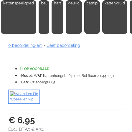
kattenspeelgoed
bel
hart
geluid
catnip
kattenkruid
Opmerking:
Note:
HTML-code wordt niet vertaald!
0 beoordeling(en)
-
Geef beoordeling
Waardering:
Slecht
Goed
OP VOORRAAD
VERDER
Model:
W&P Kattenhengel - Pip met Bel 60cm/ 044 1251
EAN:
8712901098865
Woezel en Pip
€ 6,95
Excl. BTW: € 5,74