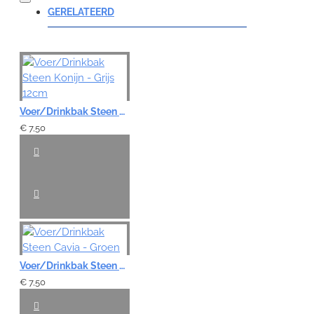
GERELATEERD
Note:
HTML-code wordt niet vertaald!
Voer/Drinkbak Steen Konijn - Grijs 12cm
Waardering:
Slecht
Goed
€ 7,50
VERDER
Voer/Drinkbak Steen Cavia - Groen
€ 7,50