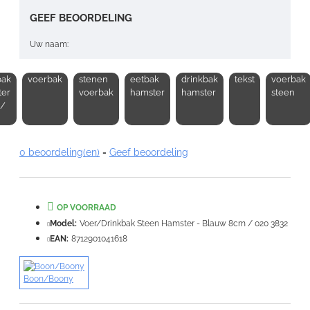
GEEF BEOORDELING
Uw naam:
bak
voerbak
stenen
eetbak
drinkbak
tekst
voerbak
Opmerking:
ter
voerbak
hamster
hamster
steen
 /
0 beoordeling(en)
-
Geef beoordeling
Note:
HTML-code wordt niet vertaald!
Waardering:
OP VOORRAAD
Slecht
Goed
Model:
Voer/Drinkbak Steen Hamster - Blauw 8cm / 020 3832
EAN:
8712901041618
VERDER
Boon/Boony