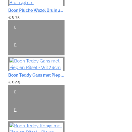
Boon Pluche Wezel Bruin 44 cm
€ 8,75
Boon Teddy Gans met Piep en Ritsel - Wit 28cm
€ 6,95