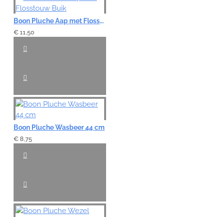
Boon Pluche Aap met Flosstouw Buik
€ 11,50
Boon Pluche Wasbeer 44 cm
€ 8,75