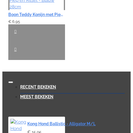
Boon Teddy Konijn met Piep en Ritsel - Blauw 28cm
€ 6,95
RECENT BEKEKEN
MEEST BEKEKEN
Kong Hond Ballistic - Alligator M/L
€ 15,95