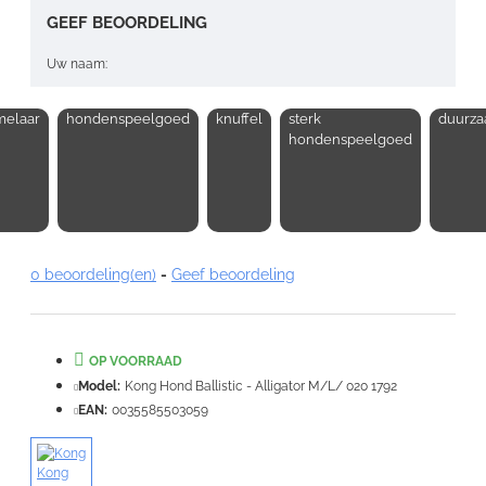
GEEF BEOORDELING
Uw naam:
elaar
hondenspeelgoed
knuffel
sterk
duurz
Opmerking:
hondenspeelgoed
Note:
HTML-code wordt niet vertaald!
0 beoordeling(en)
-
Geef beoordeling
Waardering:
Slecht
Goed
OP VOORRAAD
VERDER
Model:
Kong Hond Ballistic - Alligator M/L/ 020 1792
EAN:
0035585503059
Kong