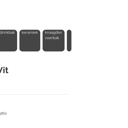
drinkbak
keramiek
knaagdier
voerbak
it
 3862