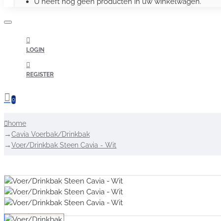
U heeft nog geen producten in uw winkelwagen.
LOGIN
REGISTER
0
home
Cavia Voerbak/Drinkbak
Voer/Drinkbak Steen Cavia - Wit