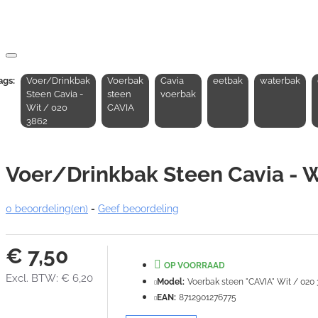
ags:
Voer/Drinkbak
Voerbak
Cavia
eetbak
waterbak
Steen Cavia -
steen
voerbak
Wit / 020
CAVIA
3862
Voer/Drinkbak Steen Cavia - W
0 beoordeling(en)
-
Geef beoordeling
€ 7,50
OP VOORRAAD
Excl. BTW: € 6,20
Model:
Voerbak steen "CAVIA" Wit / 020
EAN:
8712901276775