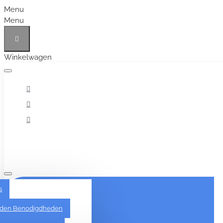
Menu
Menu
Winkelwagen
Alles
s
den Benodigdheden