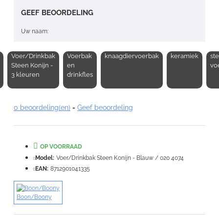
GEEF BEOORDELING
Uw naam:
Voer/Drinkbak
Voerbak
knaagdiervoerbak
keramiek
st
Opmerking:
Steen Konijn -
en
vo
3 kleuren
drinkfles
0 beoordeling(en)
-
Geef beoordeling
Note:
HTML-code wordt niet vertaald!
Waardering:
OP VOORRAAD
Slecht
Goed
Model:
Voer/Drinkbak Steen Konijn - Blauw / 020 4074
EAN:
8712901041335
VERDER
Boon/Boony