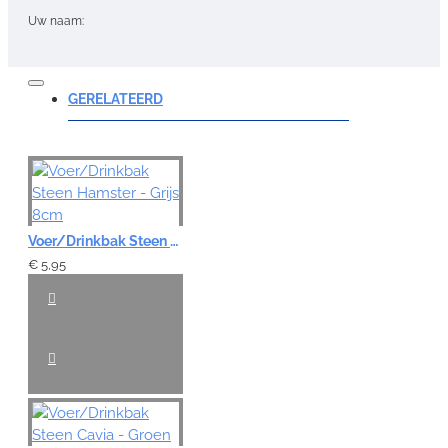
Uw naam:
Opmerking:
GERELATEERD
Note:
HTML-code wordt niet vertaald!
Voer/Drinkbak Steen Hamster - Grijs 8cm
Waardering:
Slecht
Goed
€ 5,95
VERDER