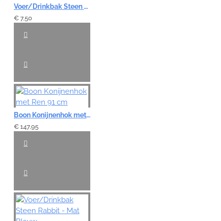
Voer/Drinkbak Steen Cavia - Groen
€ 7,50
Boon Konijnenhok met Ren 91 cm
€ 147,95