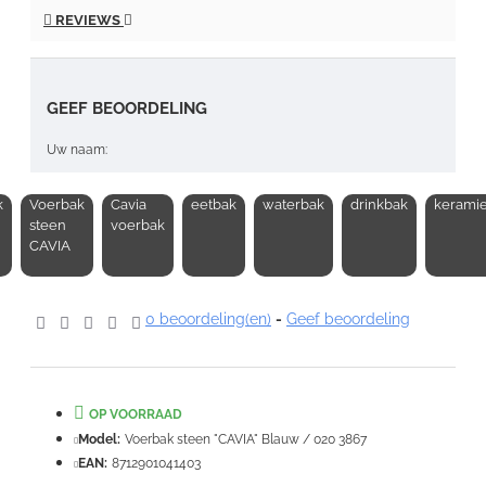
REVIEWS
GEEF BEOORDELING
Uw naam:
k
Voerbak
Cavia
eetbak
waterbak
drinkbak
kerami
Opmerking:
steen
voerbak
CAVIA
0 beoordeling(en)
-
Geef beoordeling
Note:
HTML-code wordt niet vertaald!
Waardering:
Slecht
Goed
OP VOORRAAD
Model:
Voerbak steen "CAVIA" Blauw / 020 3867
EAN:
8712901041403
VERDER