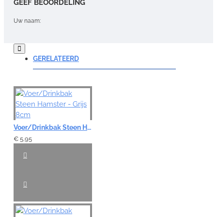
GEEF BEOORDELING
Uw naam:
Opmerking:
GERELATEERD
Note:
HTML-code wordt niet vertaald!
Voer/Drinkbak Steen Hamster - Grijs 8cm
Waardering:
Slecht
Goed
€ 5,95
VERDER