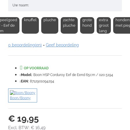
Uw naam:
peelgoed
knuffel
pluche
zachte
grote
extra
honden
Opmerking:
 - Eef de
pluche
hond
groot
met pie
cm
lang
0 beoordeling(en)
-
Geef beoordeling
Note:
HTML-code wordt niet vertaald!
OP VOORRAAD
Waardering:
Slecht
Goed
Model:
Boon HSP Corduroy Eef de Eend 65cm / 020 5194
EAN:
8712901094294
VERDER
Boon/Boony
€ 19,95
Excl. BTW: € 16,49