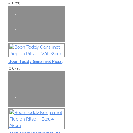
€ 8,75
Boon Teddy Gans met Piep en Ritsel - Wit 28cm
€ 6,95