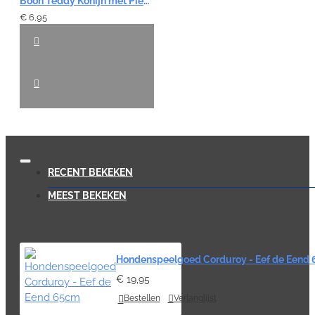
Boon Teddy Konijn met Piep en Ritsel - Blauw 28cm
€ 6,95
RECENT BEKEKEN
MEEST BEKEKEN
Hondenspeelgoed Corduroy - Eef de Eend
€ 19,95
Bestellen
Verlanglijst