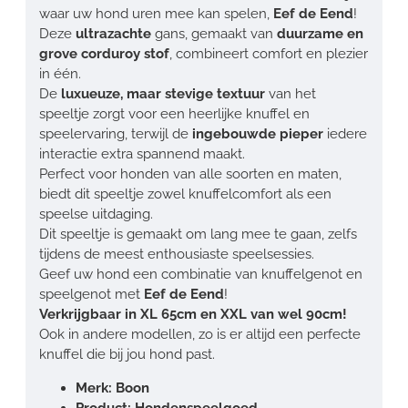
waar uw hond uren mee kan spelen,
Eef de Eend
!
Deze
ultrazachte
gans, gemaakt van
duurzame en
grove corduroy stof
, combineert comfort en plezier
in één.
De
luxueuze, maar stevige textuur
van het
speeltje zorgt voor een heerlijke knuffel en
speelervaring, terwijl de
ingebouwde pieper
iedere
interactie extra spannend maakt.
Perfect voor honden van alle soorten en maten,
biedt dit speeltje zowel knuffelcomfort als een
speelse uitdaging.
Dit speeltje is gemaakt om lang mee te gaan, zelfs
tijdens de meest enthousiaste speelsessies.
Geef uw hond een combinatie van knuffelgenot en
speelgenot met
Eef de Eend
!
Verkrijgbaar in XL 65cm en XXL van wel 90cm!
Ook in andere modellen, zo is er altijd een perfecte
knuffel die bij jou hond past.
Merk: Boon
Product: Hondenspeelgoed