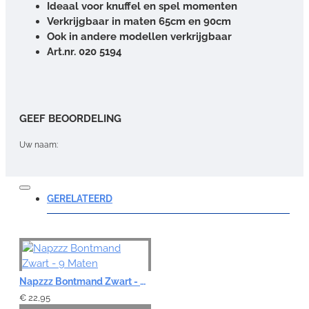
Ideaal voor knuffel en spel momenten
Verkrijgbaar in maten 65cm en 90cm
Ook in andere modellen verkrijgbaar
Art.nr. 020 5194
GEEF BEOORDELING
Uw naam:
Opmerking:
GERELATEERD
Note:
HTML-code wordt niet vertaald!
Napzzz Bontmand Zwart - 9 Maten
Waardering:
€ 22,95