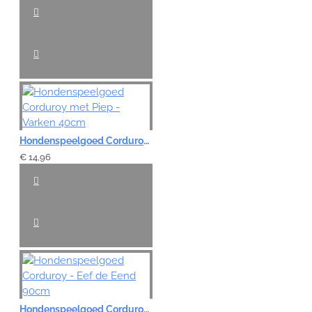
Slecht
Goed
VERDER
Hondenspeelgoed Corduroy met Piep - Varken 40cm
€ 14,96
Hondenspeelgoed Corduroy - Eef de Eend 90cm