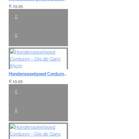
€ 29,95
Hondenspeelgoed Corduroy - Gijs de Gans 65cm
€ 19,95