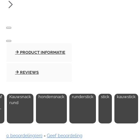
PRODUCT INFORMATIE
REVIEWS
f
Kauwsnack
hondensnack
runderstick
stick
kauwstick
rund
-
0 beoordeling(en)
-
Geef beoordeling