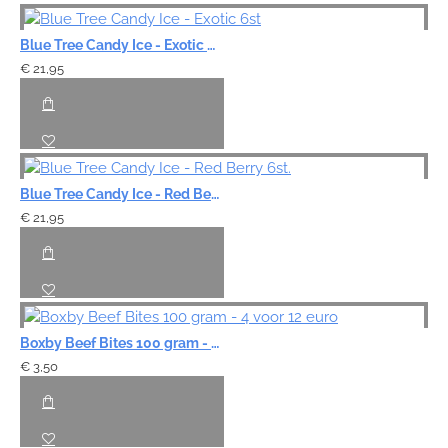
Blue Tree Candy Ice - Exotic 6st
€ 21,95
Blue Tree Candy Ice - Red Berry 6st.
€ 21,95
Boxby Beef Bites 100 gram - 4 voor 12 euro
€ 3,50