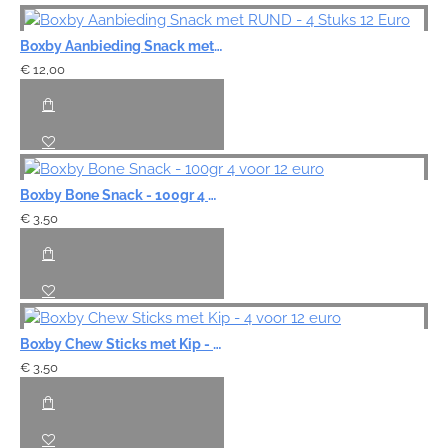
Boxby Aanbieding Snack met RUND - 4 Stuks 12 Euro
€ 12,00
Boxby Bone Snack - 100gr 4 voor 12 euro
€ 3,50
Boxby Chew Sticks met Kip - 4 voor 12 euro
€ 3,50