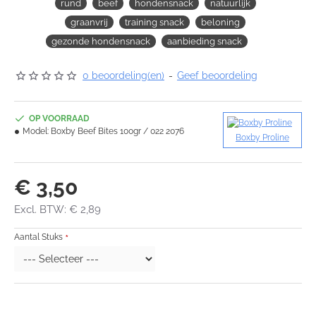
rund
beef
hondensnack
natuurlijk
graanvrij
training snack
beloning
gezonde hondensnack
aanbieding snack
0 beoordeling(en)
-
Geef beoordeling
OP VOORRAAD
Model:
Boxby Beef Bites 100gr / 022 2076
Boxby Proline
€ 3,50
Excl. BTW: € 2,89
Aantal Stuks