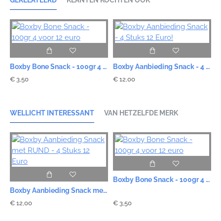
GERELATEERD
KLANTEN KOCHTEN OOK
B
Boxby Bone Snack - 100gr 4 voor 12 euro
Boxby Aanbieding Snack - 4 Stuks 12 Euro!
€ 3,50
€ 12,00
€
WELLICHT INTERESSANT
VAN HETZELFDE MERK
Boxby Bone Snack - 100gr 4 voor 12 euro
Boxby Aanbieding Snack met RUND - 4 Stuks 12 Euro
€ 12,00
€ 3,50
€