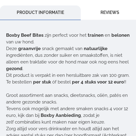
PRODUCT INFORMATIE
REVIEWS
Boxby Beef Bites
zijn perfect voor het
trainen
en
belonen
van uw hond.
Deze
graanvrije
snack gemaakt van
natuurlijke
ingrediënten, dus zonder suiker en smaakstoffen, is niet
alleen een traktatie voor de hond maar ook nog eens heel
gezond
.
Dit product is verpakt in een hersluitbare zak van 100 gram.
Te bestellen
per stuk
óf bestel
per 4 stuks voor 12 euro
!!
Groot assortiment aan snacks, dieetsnacks, oliën, patés en
andere gezonde snacks.
Tevens ook mogelijk met andere smaken snacks 4 voor 12
euro, kijk dan bij
Boxby Aanbieding
, zodat je
zelf combinaties kunt maken naar eigen keuze.
Zorg altijd voor vers drinkwater en houdt altijd aan het
advies aantal stuks per dag/per hondformaat (Achterkant