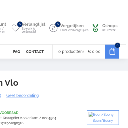
unt
Verlanglijst
0
0
Vergelijken
Qshops
n /
Bewerk je
Productenvergelijken
Keurmerk
eren
verlanglijst
0
0 product(en) - € 0,00
FAQ
CONTACT
 Vlo
)
-
Geef beoordeling
 VOORRAAD
l:
Knaagdier vlooienkam / 022 4504
Boon/Boony
8712901058326