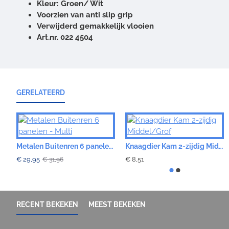
Kleur: Groen/ Wit
Voorzien van anti slip grip
Verwijderd gemakkelijk vlooien
Art.nr. 022 4504
GERELATEERD
Metalen Buitenren 6 panelen - Multi
Knaagdier Kam 2-zijdig Middel/Grof
€ 29,95
€ 8,51
€ 31,96
RECENT BEKEKEN
MEEST BEKEKEN