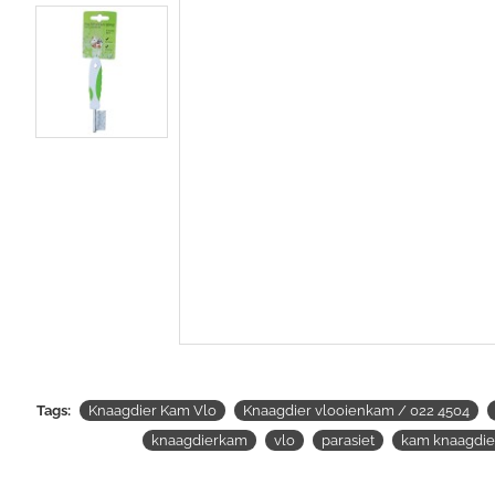
Tags:
Knaagdier Kam Vlo
Knaagdier vlooienkam / 022 4504
knaagdierkam
vlo
parasiet
kam knaagdie