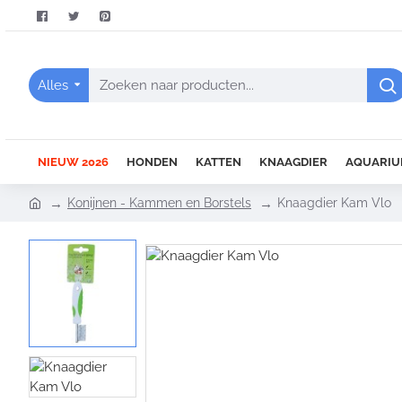
Alles
Zoeken
naar
producten...
NIEUW 2026
HONDEN
KATTEN
KNAAGDIER
AQUARIU
h
Konijnen - Kammen en Borstels
Knaagdier Kam Vlo
o
m
e