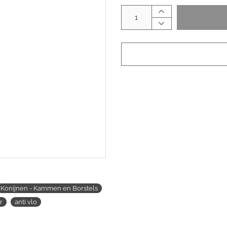
Konijnen - Kammen en Borstels
r
anti vlo