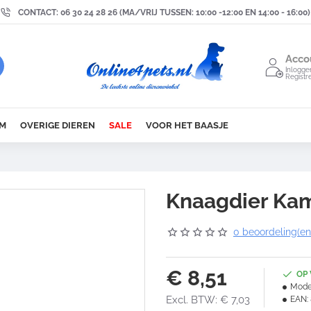
CONTACT: 06 30 24 28 26 (MA/VRIJ TUSSEN: 10:00 -12:00 EN 14:00 - 16:00)
Acco
Inlogge
Registr
M
OVERIGE DIEREN
SALE
VOOR HET BAASJE
Knaagdier Kam
0 beoordeling(en
€ 8,51
OP
Mode
Excl. BTW: € 7,03
EAN: