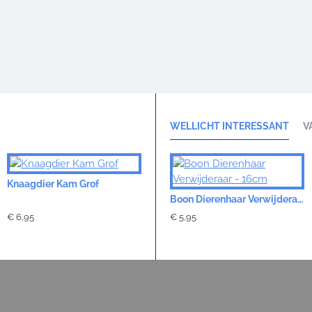
WELLICHT INTERESSANT
V
Knaagdier Kam Grof
Knaagdier Klittenkam L-vorm
Boon Dierenhaar Verwijderaar - 16cm
€ 6,95
€ 8,51
€ 5,95
€