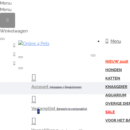
Menu
Menu
Winkelwagen
Menu
NIEUW 2026
HONDEN
KATTEN
Account
KNAAGDIER
Inloggen / Registreren
AQUARIUM
OVERIGE DIE
Verlanglijst
Bewerk je verlanglijst
0
SALE
VOOR HET B