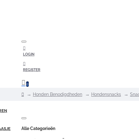
LOGIN
REGISTER
0
home
Honden Benodigdheden
Hondensnacks
Sna
REN
Alle Categorieën
AASJE