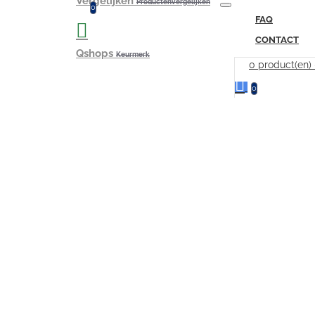
Vergelijken
Productenvergelijken
0
FAQ
CONTACT
Qshops
Keurmerk
0 product(en)
0