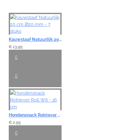
Note:
HTML-code wordt niet vertaald!
Waardering:
Slecht
Goed
Kauwstaaf Natuurlijk 20 cm Ø20 mm - 7 stuks
€ 13,95
VERDER
Hondensnack Retriever Roll Wit - 16 cm
€ 2,95