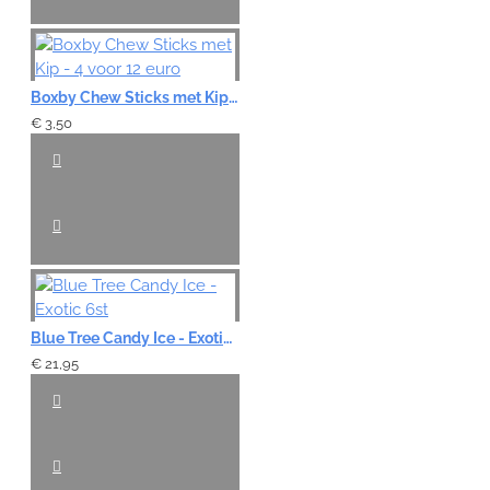
Boxby Chew Sticks met Kip - 4 voor 12 euro
€ 3,50
Blue Tree Candy Ice - Exotic 6st
€ 21,95