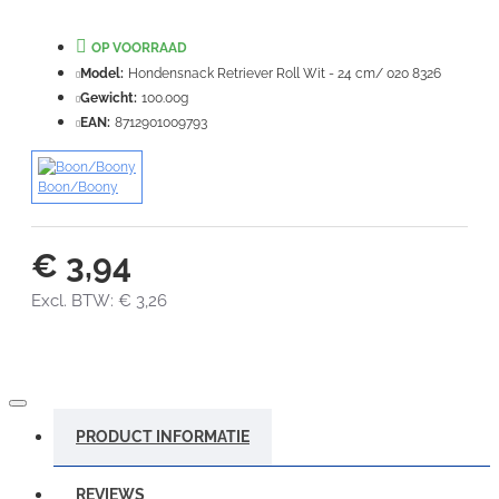
Note:
HTML-code wordt niet vertaald!
Waardering:
OP VOORRAAD
Slecht
Goed
Model:
Hondensnack Retriever Roll Wit - 24 cm/ 020 8326
Gewicht:
100.00g
VERDER
EAN:
8712901009793
Boon/Boony
€ 3,94
Excl. BTW: € 3,26
PRODUCT INFORMATIE
REVIEWS