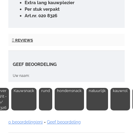
Extra lang kauwplezier
Per stuk verpakt
Art.nr. 020 8326
REVIEWS
GEEF BEOORDELING
Uw naam:
ever
Kauwsnack
rund
hondensnack
natuurlijk
kauwrol
Opmerking:
it -
m/
8326
0 beoordeling(en)
-
Geef beoordeling