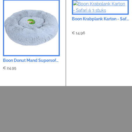
Kattenspeelgoed Springveer 4 st. - 10 cm
Boon Krabplank Karton - Safari á 3 stuks
€ 14,96
Boon Donut Mand Supersoft - Lichtgrijs 3 maten
€ 24,95
€ 3,50
€