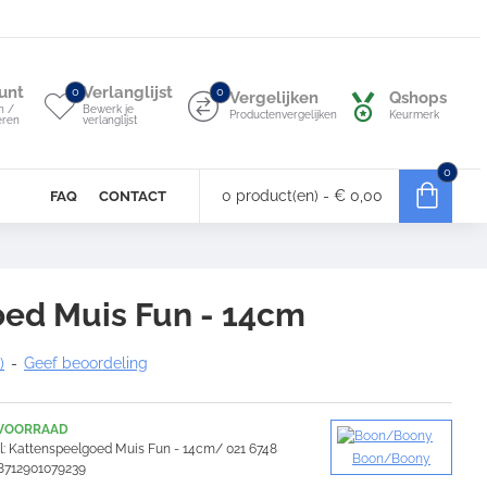
unt
Verlanglijst
0
0
Vergelijken
Qshops
n /
Bewerk je
Productenvergelijken
Keurmerk
eren
verlanglijst
0
0 product(en) - € 0,00
FAQ
CONTACT
ed Muis Fun - 14cm
)
-
Geef beoordeling
 VOORRAAD
:
Kattenspeelgoed Muis Fun - 14cm/ 021 6748
Boon/Boony
8712901079239