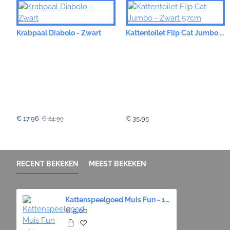
Krabpaal Diabolo - Zwart
Kattentoilet Flip Cat Jumbo - Zwart 57cm
€ 17,96
€ 35,95
€ 24,95
RECENT BEKEKEN
MEEST BEKEKEN
Kattenspeelgoed Muis Fun - 14cm
€ 5,00