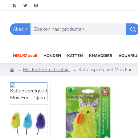
Alles
Zoeken
naar
producten...
NIEUW 2026
HONDEN
KATTEN
KNAAGDIER
AQUARIU
h
Met Kattenkruid Catnip
Kattenspeelgoed Muis Fun -
o
m
e