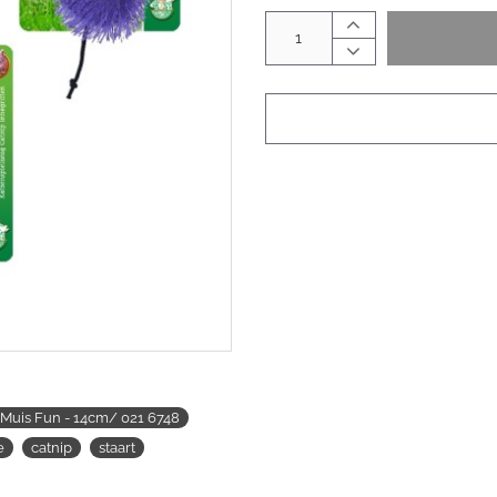
Muis Fun - 14cm/ 021 6748
e
catnip
staart