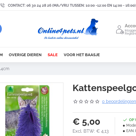
CONTACT: 06 30 24 28 26 (MA/VRIJ TUSSEN: 10:00 -12:00 EN 14:00 - 16:00)
Acco
Inlogge
Registr
M
OVERIGE DIEREN
SALE
VOOR HET BAASJE
 14cm
Kattenspeelgo
0 beoordeling(en
€ 5,00
OP
Model
Excl. BTW: € 4,13
EAN: