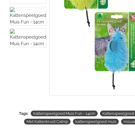
Tags:
Kattenspeelgoed Muis Fun - 14cm
Kattenspeelgoed 
Met Kattenkruid Catnip
kattenspeelgoed muis
mous