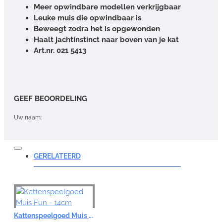
Meer opwindbare modellen verkrijgbaar
Leuke muis die opwindbaar is
Beweegt zodra het is opgewonden
Haalt jachtinstinct naar boven van je kat
Art.nr. 021 5413
GEEF BEOORDELING
Uw naam:
Opmerking:
GERELATEERD
Note:
HTML-code wordt niet vertaald!
Kattenspeelgoed Muis Fun - 14cm