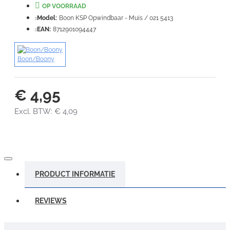
OP VOORRAAD
Slecht
Goed
Model:
Boon KSP Opwindbaar - Muis / 021 5413
EAN:
8712901094447
VERDER
Boon/Boony
€ 4,95
Excl. BTW: € 4,09
PRODUCT INFORMATIE
REVIEWS