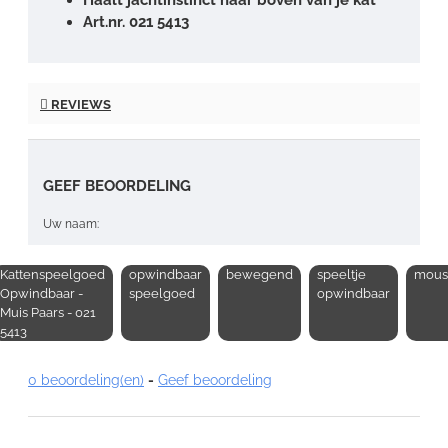
Art.nr. 021 5413
REVIEWS
GEEF BEOORDELING
Uw naam:
Kattenspeelgoed
opwindbaar
bewegend
speeltje
mous
Opmerking:
Opwindbaar -
speelgoed
opwindbaar
Muis Paars - 021
5413
0 beoordeling(en)
-
Geef beoordeling
Note:
HTML-code wordt niet vertaald!
Waardering: