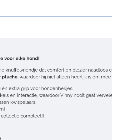
je voor elke hond!
me knuffelvriendje dat comfort en plezier naadloos combineert.
y pluche
, waardoor hij niet alleen heerlijk is om mee te knuffele
ng én extra grip voor hondenbekjes.
kels en interactie, waardoor Vinny nooit gaat vervelen.
ssen kwispelaars.
cm!
 collectie compleet!!
t