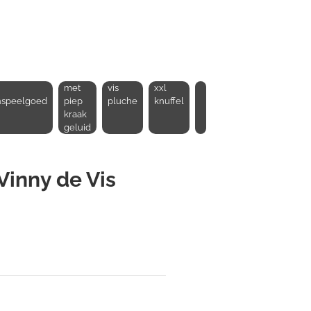
met
vis
xxl
speelgoed
piep
pluche
knuffel
kraak
geluid
inny de Vis