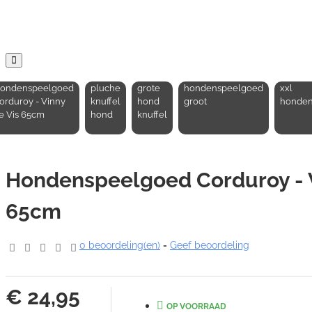
ondenspeelgoed
pluche
grote
hondenspeelgoed
xxl
orduroy - Vinny
knuffel
hond
groot
honden
e Vis 65cm
hond
knuffel
Hondenspeelgoed Corduroy - V
65cm
0 beoordeling(en)
-
Geef beoordeling
€ 24,95
OP VOORRAAD