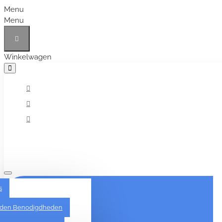
Menu
Menu
Winkelwagen
Alles
s
den Benodigdheden