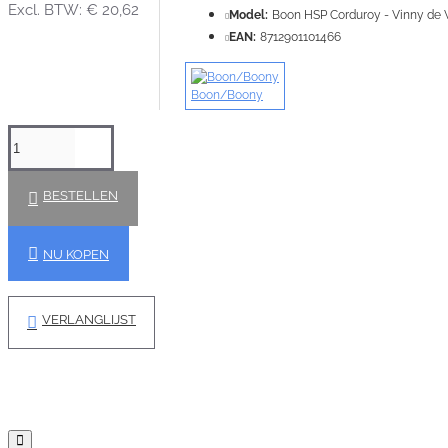
Excl. BTW: € 20,62
Model:
Boon HSP Corduroy - Vinny de 
EAN:
8712901101466
Boon/Boony
BESTELLEN
NU KOPEN
VERLANGLIJST