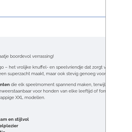
atje boordevol verrassing!
o – het vrolijke knuffel- en speelvriendje dat zorgt voor eindel
leen superzacht maakt, maar ook stevig genoeg voor enthousiast
enten
die elk speelmoment spannend maken, terwijl een
ingebo
y onweerstaanbaar voor honden van elke leeftijd of formaat.
grappige XXL modellen.
am en stijlvol
elplezier