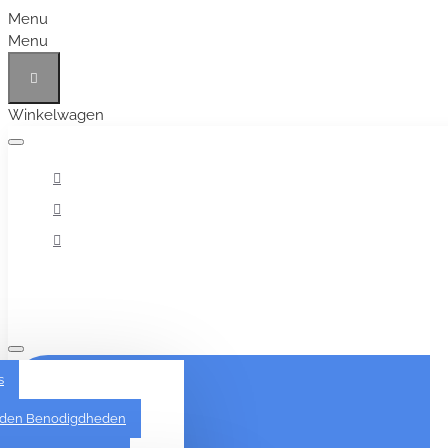
Menu
Menu
Winkelwagen
Alles
s
den Benodigdheden