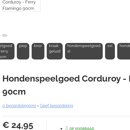
elgoed
piep
knor
kraak
hondenspeelgoed
xxl
honde
Ferry
geluid
xl
0cm
Hondenspeelgoed Corduroy - 
90cm
0 beoordeling(en)
-
Geef beoordeling
€ 24,95
OP VOORRAAD