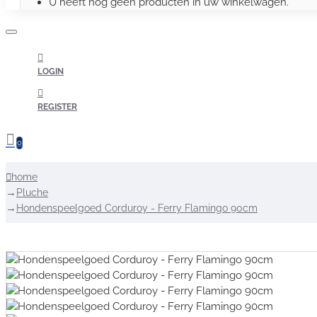
U heeft nog geen producten in uw winkelwagen.
LOGIN
REGISTER
0
home
Pluche
Hondenspeelgoed Corduroy - Ferry Flamingo 90cm