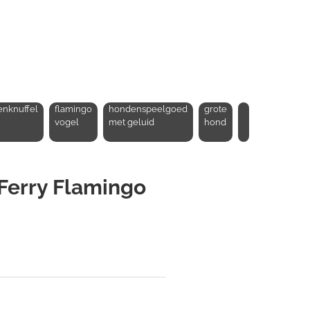
nknuffel
flamingo
hondenspeelgoed
grote
vogel
met geluid
hond
Ferry Flamingo