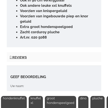
Ook in 90 cm verkrijgbaar
Ook andere leuke xxl knuffels
Voorzien van knispergeluid
Voorzien van ingebouwde piep en knor
geluid
Extra groot hondenspeelgoed
Zacht corduroy pluche
Art.nr. 020 5088
REVIEWS
GEEF BEOORDELING
Uw naam:
hondenknuffel
knuffel
groot
dino
pluche
Opmerking:
xl
hondenspeelgoed