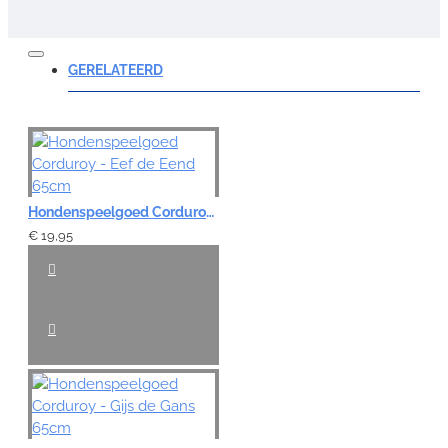
Opmerking:
GERELATEERD
Note:
HTML-code wordt niet vertaald!
Hondenspeelgoed Corduroy - Eef de Eend 65cm
Waardering:
Slecht
Goed
€ 19,95
VERDER