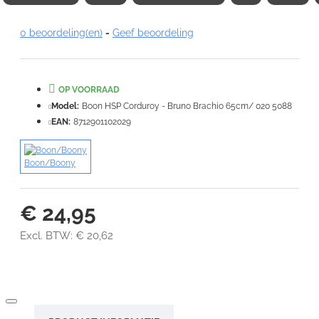
0 beoordeling(en)
-
Geef beoordeling
Note:
HTML-code wordt niet vertaald!
OP VOORRAAD
Waardering:
Slecht
Goed
Model:
Boon HSP Corduroy - Bruno Brachio 65cm/ 020 5088
EAN:
8712901102029
VERDER
Boon/Boony
€ 24,95
Excl. BTW: € 20,62