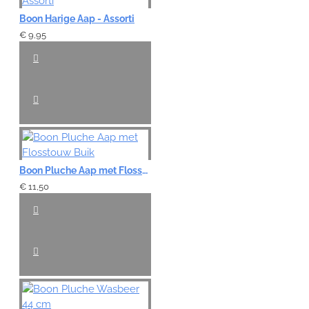
Boon Harige Aap - Assorti
€ 9,95
Boon Pluche Aap met Flosstouw Buik
€ 11,50