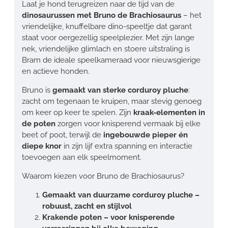
Laat je hond terugreizen naar de tijd van de
dinosaurussen met Bruno de Brachiosaurus
– het
vriendelijke, knuffelbare dino-speeltje dat garant
staat voor oergezellig speelplezier. Met zijn lange
nek, vriendelijke glimlach en stoere uitstraling is
Bram de ideale speelkameraad voor nieuwsgierige
en actieve honden.
Bruno is
gemaakt van sterke corduroy pluche
:
zacht om tegenaan te kruipen, maar stevig genoeg
om keer op keer te spelen. Zijn
kraak-elementen in
de poten
zorgen voor knisperend vermaak bij elke
beet of poot, terwijl de
ingebouwde pieper én
diepe knor
in zijn lijf extra spanning en interactie
toevoegen aan elk speelmoment.
Waarom kiezen voor Bruno de Brachiosaurus?
Gemaakt van duurzame corduroy pluche –
robuust, zacht en stijlvol
Krakende poten – voor knisperende