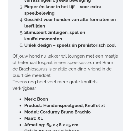
verrassingen bij elke beweging
Pieper én knor in het lijf – voor extra
speelbeleving
Geschikt voor honden van alle formaten en
leeftijden
Stimuleert zintuigen, spel en
knuffelmomenten
Uniek design – speels én prehistorisch cool
Of jouw hond nu lekker wil loungen met een maatje
of helemaal losgaat in een speelsessie: met Bram
de Brachiosaurus is er altijd een dino-vriend in de
buurt die meedoet.
Tevens nog heel veel meer grote knuffels
verkrijgbaar.
Merk: Boon
Product: Hondenspeelgoed, Knuffel xl
Model: Corduroy Bruno Brachio
Maat: XL
Afmeting: 65 x 46 x 25 cm