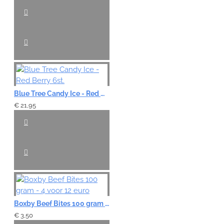
Blue Tree Candy Ice - Red Berry 6st.
€ 21,95
Boxby Beef Bites 100 gram - 4 voor 12 euro
€ 3,50