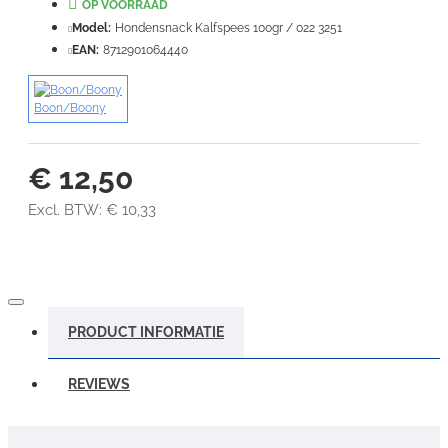
OP VOORRAAD
Slecht
Goed
Model:
Hondensnack Kalfspees 100gr / 022 3251
EAN:
8712901064440
VERDER
Boon/Boony
€ 12,50
Excl. BTW: € 10,33
PRODUCT INFORMATIE
REVIEWS