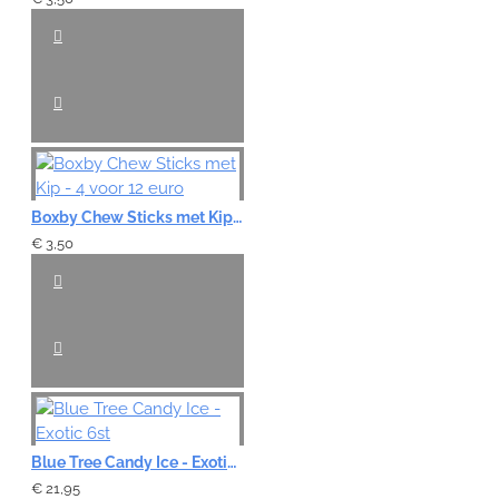
Boxby Chew Sticks met Kip - 4 voor 12 euro
€ 3,50
Blue Tree Candy Ice - Exotic 6st
€ 21,95