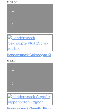
€ 31,50
VERDER
Hondensnack Geknoopte Kluif 13 cm - 10 stuks
€ 14,75
Hondensnack Gepofte Kippenpoten - 250gr