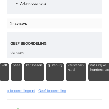
Art.nr. 022 3251
REVIEWS
GEEF BEOORDELING
Uw naam:
kalf
pees
kalfspezen
glutenvrij
kauwsnack
natuurlijke
Opmerking:
hard
hondensnac
0 beoordeling(en)
-
Geef beoordeling
Note:
HTML-code wordt niet vertaald!
Waardering: