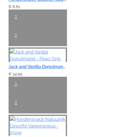
€ 6,61
Jack and Vanilla Donutmand - Pawz Grijs
€ 34,95