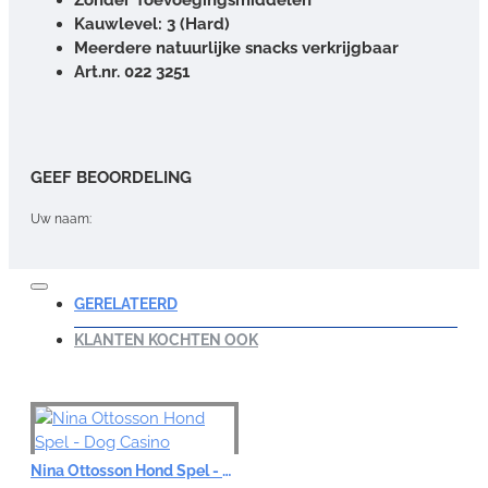
Kauwlevel: 3 (Hard)
Meerdere natuurlijke snacks verkrijgbaar
Art.nr. 022 3251
GEEF BEOORDELING
Uw naam:
Opmerking:
GERELATEERD
KLANTEN KOCHTEN OOK
Note:
HTML-code wordt niet vertaald!
Waardering:
Nina Ottosson Hond Spel - Dog Casino
Slecht
Goed